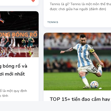
Tennis là gì? Tennis là một môn thể th
được chơi giữa hai người (đánh đơn)
TENNIS
g bóng rổ và
ơi mới nhất
rổ là một quy định
 tính
TOP 15+ tiền đạo cắm hay
nhất hiện nay