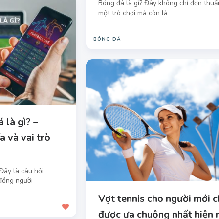
Bóng đá là gì​? Đây không chỉ đơn thuầ
một trò chơi mà còn là
BÓNG ĐÁ
 là gì? –
 và vai trò
 Đây là câu hỏi
đồng người
Vợt tennis cho người mới c
được ưa chuộng nhất hiện 