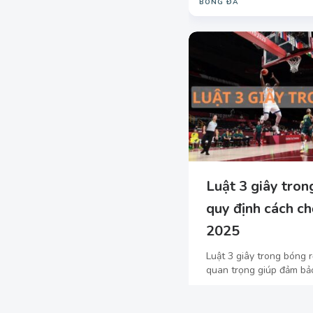
BÓNG ĐÁ
Luật 3 giây tron
quy định cách ch
2025
Luật 3 giây trong bóng 
quan trọng giúp đảm bảo
BÓNG RỔ