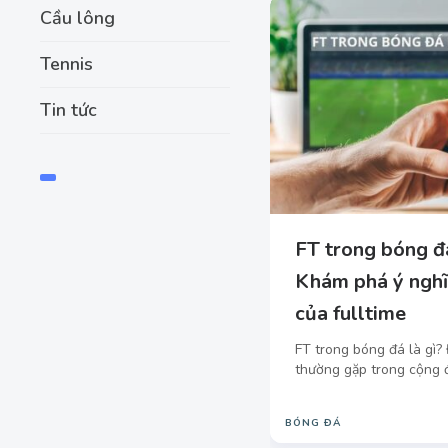
Cầu lông
Tennis
Tin tức
FT trong bóng đá
Khám phá ý nghĩa
của fulltime
FT trong bóng đá là gì?
thường gặp trong cộng 
BÓNG ĐÁ