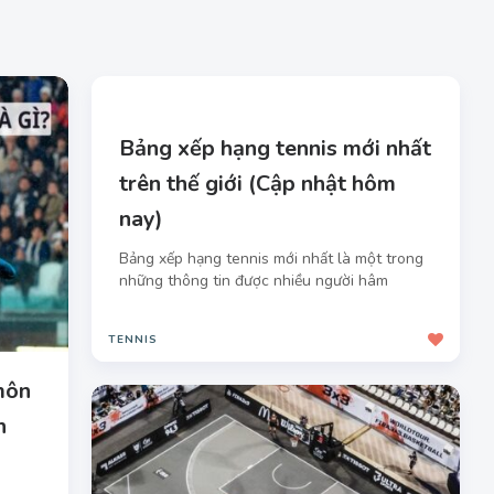
Bảng xếp hạng tennis mới nhất
trên thế giới (Cập nhật hôm
nay)
Bảng xếp hạng tennis mới nhất là một trong
những thông tin được nhiều người hâm
TENNIS
môn
n