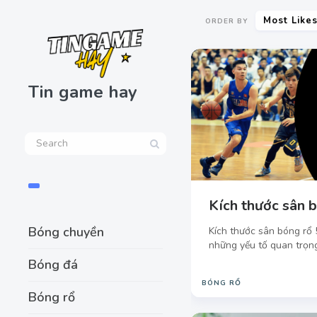
Most Like
ORDER BY
Tin game hay
Kích thước sân 
Bóng chuyền
Kích thước sân bóng rổ 
những yếu tố quan trọng
Bóng đá
BÓNG RỔ
Bóng rổ