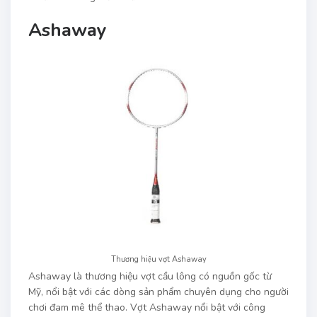
Ashaway
Thương hiệu vợt Ashaway
Ashaway là thương hiệu vợt cầu lông có nguồn gốc từ
Mỹ, nổi bật với các dòng sản phẩm chuyên dụng cho người
chơi đam mê thể thao. Vợt Ashaway nổi bật với công