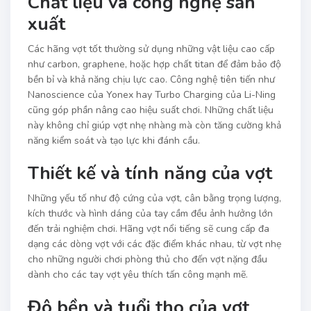
Chất liệu và công nghệ sản
xuất
Các hãng vợt tốt thường sử dụng những vật liệu cao cấp
như carbon, graphene, hoặc hợp chất titan để đảm bảo độ
bền bỉ và khả năng chịu lực cao. Công nghệ tiên tiến như
Nanoscience của Yonex hay Turbo Charging của Li-Ning
cũng góp phần nâng cao hiệu suất chơi. Những chất liệu
này không chỉ giúp vợt nhẹ nhàng mà còn tăng cường khả
năng kiểm soát và tạo lực khi đánh cầu.
Thiết kế và tính năng của vợt
Những yếu tố như độ cứng của vợt, cân bằng trọng lượng,
kích thước và hình dáng của tay cầm đều ảnh hưởng lớn
đến trải nghiệm chơi. Hãng vợt nổi tiếng sẽ cung cấp đa
dạng các dòng vợt với các đặc điểm khác nhau, từ vợt nhẹ
cho những người chơi phòng thủ cho đến vợt nặng đầu
dành cho các tay vợt yêu thích tấn công mạnh mẽ.
Độ bền và tuổi thọ của vợt