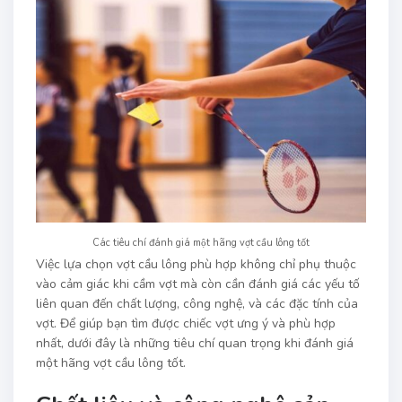
Các tiêu chí đánh giá một hãng vợt cầu lông tốt
Việc lựa chọn vợt cầu lông phù hợp không chỉ phụ thuộc
vào cảm giác khi cầm vợt mà còn cần đánh giá các yếu tố
liên quan đến chất lượng, công nghệ, và các đặc tính của
vợt. Để giúp bạn tìm được chiếc vợt ưng ý và phù hợp
nhất, dưới đây là những tiêu chí quan trọng khi đánh giá
một hãng vợt cầu lông tốt.