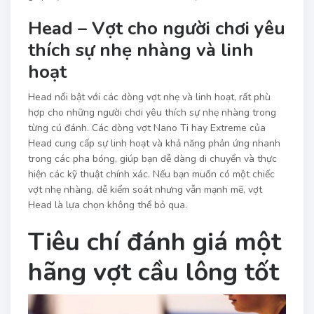
Head – Vợt cho người chơi yêu
thích sự nhẹ nhàng và linh
hoạt
Head nổi bật với các dòng vợt nhẹ và linh hoạt, rất phù
hợp cho những người chơi yêu thích sự nhẹ nhàng trong
từng cú đánh. Các dòng vợt Nano Ti hay Extreme của
Head cung cấp sự linh hoạt và khả năng phản ứng nhanh
trong các pha bóng, giúp bạn dễ dàng di chuyển và thực
hiện các kỹ thuật chính xác. Nếu bạn muốn có một chiếc
vợt nhẹ nhàng, dễ kiểm soát nhưng vẫn mạnh mẽ, vợt
Head là lựa chọn không thể bỏ qua.
Tiêu chí đánh giá một
hãng vợt cầu lông tốt