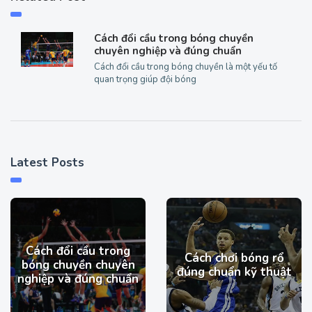
Cách đổi cầu trong bóng chuyền
chuyên nghiệp và đúng chuẩn
Cách đổi cầu trong bóng chuyền là một yếu tố
quan trọng giúp đội bóng
Latest Posts
Cách đổi cầu trong
Cách chơi bóng rổ
bóng chuyền chuyên
đúng chuẩn kỹ thuật
nghiệp và đúng chuẩn