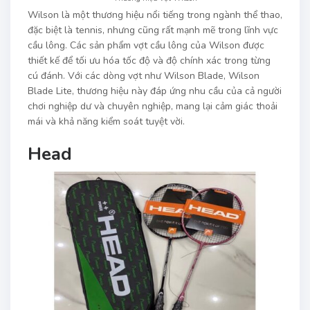
Wilson là một thương hiệu nổi tiếng trong ngành thể thao,
đặc biệt là tennis, nhưng cũng rất mạnh mẽ trong lĩnh vực
cầu lông. Các sản phẩm vợt cầu lông của Wilson được
thiết kế để tối ưu hóa tốc độ và độ chính xác trong từng
cú đánh. Với các dòng vợt như Wilson Blade, Wilson
Blade Lite, thương hiệu này đáp ứng nhu cầu của cả người
chơi nghiệp dư và chuyên nghiệp, mang lại cảm giác thoải
mái và khả năng kiểm soát tuyệt vời.
Head