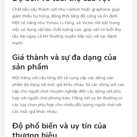
Chất liệu cấu thành vợt như carbon hoặc graphene giúp
giảm thiểu hư hỏng, đồng thời tăng độ cứng và ổn định.
Một số hãng như Yonex, Li-Ning, và Victor nổi bật trong
việc sử dụng vật liệu chất lượng cao, giúp vợt có tuổi thọ
lâu dài ngay cả khi thường xuyên tiếp xúc với lực đánh
mạnh.
Giá thành và sự đa dạng của
sản phẩm
Một hãng vợt cầu lông tốt sẽ cung cấp các dòng sản
phẩm đa dạng với mức giá khác nhau, từ các dòng vợt cao
cấp cho người chơi chuyên nghiệp đến các dòng vợt phù
hợp với người chơi phong trào. Hãng vợt uy tín thường có
các lựa chọn phù hợp cho nhiều đối tượng người chơi với
các mức giá khác nhau.
Độ phổ biến và uy tín của
thương hiệu