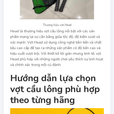
Thương hiệu vợt Head
Head là thương hiệu vợt cầu lông nổi bật với các sản
phẩm mang lại sự cân bằng giữa tốc độ, độ kiểm soát và
sức mạnh. Vợt Head sử dụng công nghệ tiên tiến và chất
liệu cao cấp để tạo ra những sản phẩm có độ bền cao và
hiệu suất vượt trội. Với thiết kế tối giản nhưng tinh tế, vợt
Head phù hợp với những người chơi yêu thích sự linh hoạt
và chính xác trong mỗi cú đánh.
Hướng dẫn lựa chọn
vợt cầu lông phù hợp
theo từng hãng