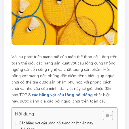
Với sự phát triển mạnh mẽ của môn thể thao cầu lông trên
toàn thế giới, các hãng sản xuất vợt cầu lông cũng không
ngừng cải tiến công nghệ và chất lượng sản phẩm. Mỗi
hãng vợt mang đến những đặc điểm riêng biệt, giúp người
chơi có thể tìm được sản phẩm phù hợp với phong cách
chơi và nhu cầu của mình. Bài viết này sẽ giới thiệu đến
bạn TOP 8
các hãng vợt cầu lông nổi tiếng
nhất hiện
nay, được đánh giá cao bởi người chơi trên toàn cầu.
Nội dung
Các hãng vợt cầu lông nổi tiếng nhất hiện nay