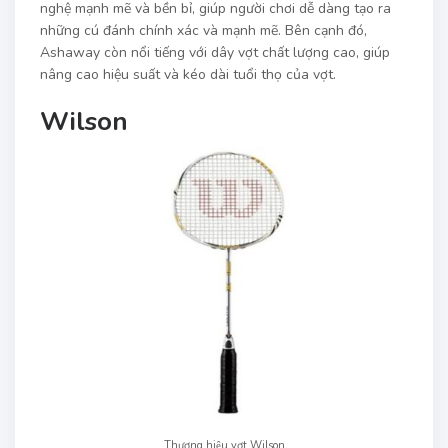
nghệ mạnh mẽ và bền bỉ, giúp người chơi dễ dàng tạo ra
những cú đánh chính xác và mạnh mẽ. Bên cạnh đó,
Ashaway còn nổi tiếng với dây vợt chất lượng cao, giúp
nâng cao hiệu suất và kéo dài tuổi thọ của vợt.
Wilson
Thương hiệu vợt Wilson