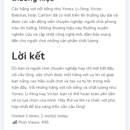
Các hãng vợt nổi tiếng như Yonex, Li-Ning, Victor,
Babolat, hoặc Carlton đã có mặt trên thị trường lâu dài và
được các vận động viên chuyên nghiệp, người chơi phong
trào tin tưởng. Những thương hiệu này thường xuyên
nghiên cứu và cập nhật công nghệ mới, đảm bảo mang
đến cho người chơi những sản phẩm chất lượng.
Lời kết
Dù bạn là người chơi chuyên nghiệp hay chỉ mới bắt đầu
với cầu lông, việc chọn được một hãng vợt uy tín sẽ giúp
bạn nâng cao hiệu suất chơi và tạo sự tự tin trong mỗi
trận đấu. Với những hãng vợt nổi tiếng và chất lượng như
Yonex, Li-Ning hay Victor, bạn có thể hoàn toàn yên tâm
về sự lựa chọn của mình. Hãy thử và tìm ra chiếc vợt phù
hợp nhất để tỏa sáng trên sân cầu lông!
Visited 1 times, 1 visit(s) today
Post Views:
495