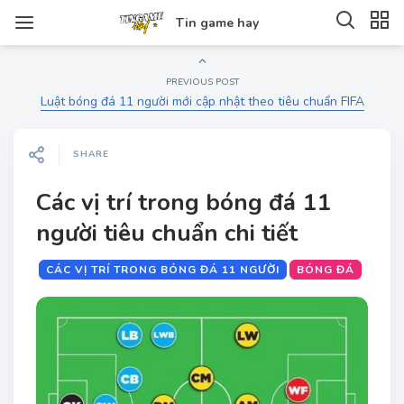
Tin game hay
PREVIOUS POST
Luật bóng đá 11 người mới cập nhật theo tiêu chuẩn FIFA
SHARE
Các vị trí trong bóng đá 11
người tiêu chuẩn chi tiết
CÁC VỊ TRÍ TRONG BÓNG ĐÁ 11 NGƯỜI
BÓNG ĐÁ