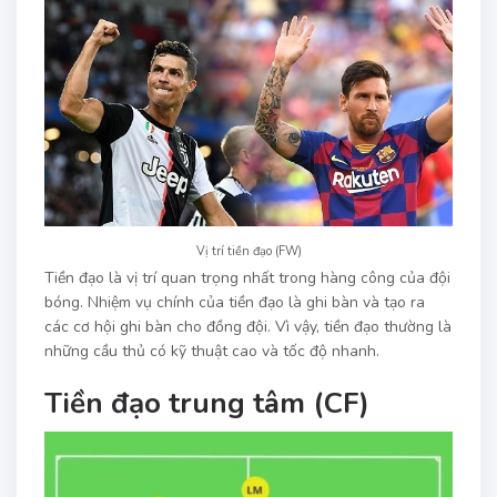
Vị trí tiền đạo (FW)
Tiền đạo là vị trí quan trọng nhất trong hàng công của đội
bóng. Nhiệm vụ chính của tiền đạo là ghi bàn và tạo ra
các cơ hội ghi bàn cho đồng đội. Vì vậy, tiền đạo thường là
những cầu thủ có kỹ thuật cao và tốc độ nhanh.
Tiền đạo trung tâm (CF)