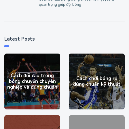
quan trọng giúp đội bóng
Latest Posts
Cách đổi cầu trong
Cách chơi bóng rổ
bóng chuyền chuyên
đúng chuẩn kỹ thuật
nghiệp và đúng chuẩn