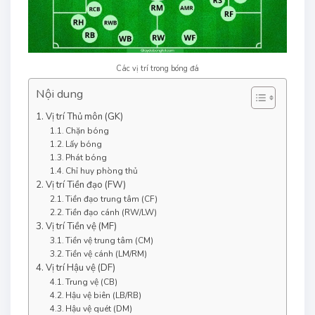
Các vị trí trong bóng đá
Nội dung
Vị trí Thủ môn (GK)
Chặn bóng
Lấy bóng
Phát bóng
Chỉ huy phòng thủ
Vị trí Tiền đạo (FW)
Tiền đạo trung tâm (CF)
Tiền đạo cánh (RW/LW)
Vị trí Tiền vệ (MF)
Tiền vệ trung tâm (CM)
Tiền vệ cánh (LM/RM)
Vị trí Hậu vệ (DF)
Trung vệ (CB)
Hậu vệ biên (LB/RB)
Hậu vệ quét (DM)