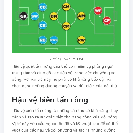
Vị trí hậu vệ quét (DM)
Hậu vệ quét là những cầu thủ có nhiệm vụ phòng ngự
trung tâm và giúp đỡ các tiền vệ trong việc chuyển giao
bóng. Với vai trò này, họ phải có khả năng tiếp cận và
chặn được những đường chuyền và dứt điểm của đối thủ.
Hậu vệ biên tấn công
Hậu vệ biên tấn công là những cầu thủ có khả năng chạy
cánh và tạo ra sự khác biệt cho hàng công của đội bóng.
Vị trí này yêu cầu họ có tốc độ và kỹ thuật cao để có thể
vượt qua các hậu vệ đối phương và tạo ra những đường