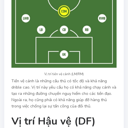
Vị trí tiền vệ cánh (LM/RM)
Tiền vệ cánh là những cầu thủ có tốc độ và khả năng
drible cao. Vị trí này yêu cầu họ có khả năng chạy cánh và
tạo ra những đường chuyền nguy hiểm cho các tiền đạo.
Ngoài ra, họ cũng phải có khả năng giúp đỡ hàng thủ
trong việc chống lại sự tấn công của đối thủ.
Vị trí Hậu vệ (DF)