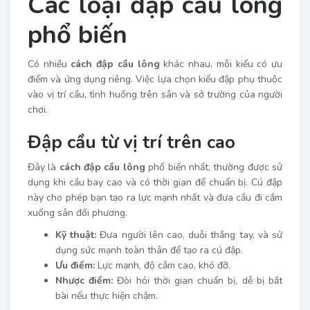
Các loại đập cầu lông
phổ biến
Có nhiều
cách đập cầu lông
khác nhau, mỗi kiểu có ưu
điểm và ứng dụng riêng. Việc lựa chọn kiểu đập phụ thuộc
vào vị trí cầu, tình huống trên sân và sở trường của người
chơi.
Đập cầu từ vị trí trên cao
Đây là
cách đập cầu lông
phổ biến nhất, thường được sử
dụng khi cầu bay cao và có thời gian để chuẩn bị. Cú đập
này cho phép bạn tạo ra lực mạnh nhất và đưa cầu đi cắm
xuống sân đối phương.
Kỹ thuật:
Đưa người lên cao, duỗi thẳng tay, và sử
dụng sức mạnh toàn thân để tạo ra cú đập.
Ưu điểm:
Lực mạnh, độ cắm cao, khó đỡ.
Nhược điểm:
Đòi hỏi thời gian chuẩn bị, dễ bị bắt
bài nếu thực hiện chậm.