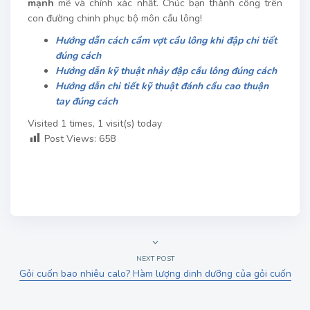
mạnh
mẽ và chính xác nhất. Chúc bạn thành công trên
con đường chinh phục bộ môn cầu lông!
Hướng dẫn cách cầm vợt cầu lông khi đập chi tiết
đúng cách
Hướng dẫn kỹ thuật nhảy đập cầu lông đúng cách
Hướng dẫn chi tiết kỹ thuật đánh cầu cao thuận
tay đúng cách
Visited 1 times, 1 visit(s) today
Post Views:
658
NEXT POST
Gỏi cuốn bao nhiêu calo? Hàm lượng dinh dưỡng của gỏi cuốn