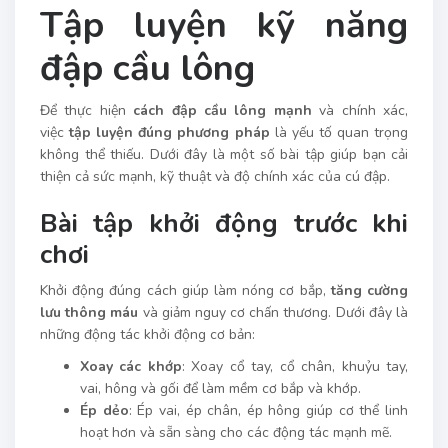
Tập luyện kỹ năng
đập cầu lông
Để thực hiện
cách đập cầu lông mạnh
và chính xác,
việc
tập luyện đúng phương pháp
là yếu tố quan trọng
không thể thiếu. Dưới đây là một số bài tập giúp bạn cải
thiện cả sức mạnh, kỹ thuật và độ chính xác của cú đập.
Bài tập khởi động trước khi
chơi
Khởi động đúng cách giúp làm nóng cơ bắp,
tăng cường
lưu thông máu
và giảm nguy cơ chấn thương. Dưới đây là
những động tác khởi động cơ bản:
Xoay các khớp
: Xoay cổ tay, cổ chân, khuỷu tay,
vai, hông và gối để làm mềm cơ bắp và khớp.
Ép dẻo
: Ép vai, ép chân, ép hông giúp cơ thể linh
hoạt hơn và sẵn sàng cho các động tác mạnh mẽ.