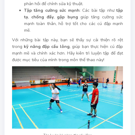
phản hồi để chỉnh sửa kỹ thuật.
Tập tăng cường sức mạnh
: Các bài tập như
tập
tạ
,
chống đẩy
,
gập bụng
giúp tăng cường sức
mạnh toàn thân, hỗ trợ tốt cho các cú đập mạnh
mẽ.
Với những bài tập này, bạn sẽ thấy sự cải thiện rõ rệt
trong
kỹ năng đập cầu lông
, giúp bạn thực hiện cú đập
mạnh mẽ và chính xác hơn. Hãy kiên trì luyện tập để đạt
được mục tiêu của mình trong môn thể thao này!