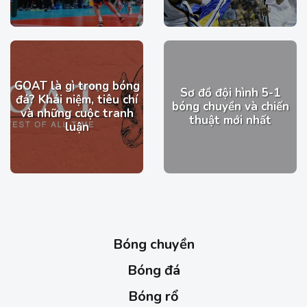
GOAT là gì trong bóng
Sơ đồ đội hình 5-1
đá? Khái niệm, tiêu chí
bóng chuyền và chiến
và những cuộc tranh
thuật mới nhất
luận
Bóng chuyền
Bóng đá
Bóng rổ