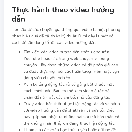
Thực hành theo video hướng
dẫn
Học tập từ các chuyên gia thông qua video là một phương
pháp hiệu quả để cải thiện kỹ thuật. Dưới đây là một số
cách để tận dụng tối đa các video hướng dẫn:
Tìm kiếm các video hướng dẫn chất lượng trên
YouTube hoặc các trang web chuyên về bóng
chuyền. Hãy chọn những video có độ phân giải cao
và được thực hiện bởi các huấn luyện viên hoặc vận
động viên chuyên nghiệp.
Xem kỹ từng động tác và cố gắng bắt chước một
cách chính xác. Bạn có thể xem video ở tốc độ
chậm để nắm bắt các chi tiết nhỏ của động tác.
Quay video bản thân thực hiện động tác và so sánh
với video hướng dẫn để phát hiện và sửa lỗi. Điều
này giúp bạn nhận ra những sai sót mà bản thân có
thể không nhận thấy khi đang thực hiện động tác.
Tham gia các khóa học trực tuyến hoặc offline để