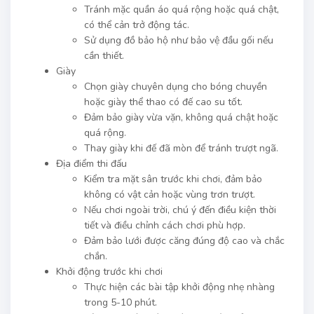
Tránh mặc quần áo quá rộng hoặc quá chật,
có thể cản trở động tác.
Sử dụng đồ bảo hộ như bảo vệ đầu gối nếu
cần thiết.
Giày
Chọn giày chuyên dụng cho bóng chuyền
hoặc giày thể thao có đế cao su tốt.
Đảm bảo giày vừa vặn, không quá chật hoặc
quá rộng.
Thay giày khi đế đã mòn để tránh trượt ngã.
Địa điểm thi đấu
Kiểm tra mặt sân trước khi chơi, đảm bảo
không có vật cản hoặc vùng trơn trượt.
Nếu chơi ngoài trời, chú ý đến điều kiện thời
tiết và điều chỉnh cách chơi phù hợp.
Đảm bảo lưới được căng đúng độ cao và chắc
chắn.
Khởi động trước khi chơi
Thực hiện các bài tập khởi động nhẹ nhàng
trong 5-10 phút.