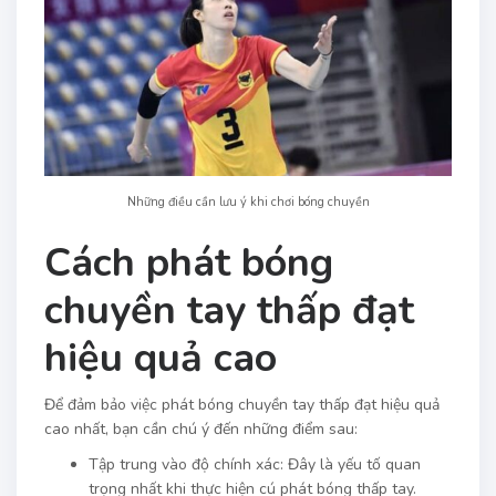
Những điều cần lưu ý khi chơi bóng chuyền
Cách phát bóng
chuyền tay thấp đạt
hiệu quả cao
Để đảm bảo việc phát bóng chuyền tay thấp đạt hiệu quả
cao nhất, bạn cần chú ý đến những điểm sau:
Tập trung vào độ chính xác: Đây là yếu tố quan
trọng nhất khi thực hiện cú phát bóng thấp tay.