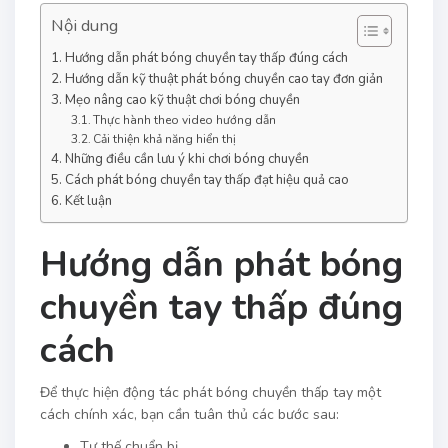
Nội dung
Hướng dẫn phát bóng chuyền tay thấp đúng cách
Hướng dẫn kỹ thuật phát bóng chuyền cao tay đơn giản
Mẹo nâng cao kỹ thuật chơi bóng chuyền
Thực hành theo video hướng dẫn
Cải thiện khả năng hiển thị
Những điều cần lưu ý khi chơi bóng chuyền
Cách phát bóng chuyền tay thấp đạt hiệu quả cao
Kết luận
Hướng dẫn phát bóng
chuyền tay thấp đúng
cách
Để thực hiện động tác phát bóng chuyền thấp tay một
cách chính xác, bạn cần tuân thủ các bước sau:
Tư thế chuẩn bị