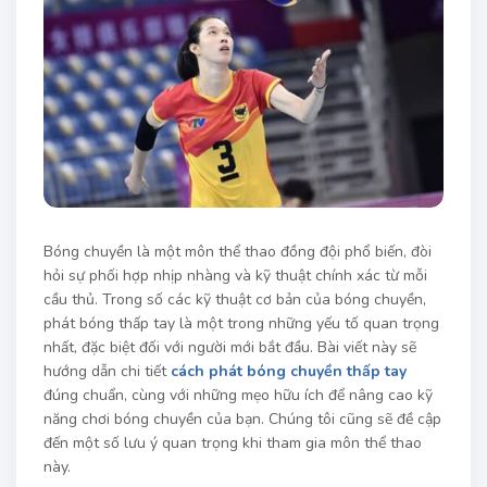
Bóng chuyền là một môn thể thao đồng đội phổ biến, đòi
hỏi sự phối hợp nhịp nhàng và kỹ thuật chính xác từ mỗi
cầu thủ. Trong số các kỹ thuật cơ bản của bóng chuyền,
phát bóng thấp tay là một trong những yếu tố quan trọng
nhất, đặc biệt đối với người mới bắt đầu. Bài viết này sẽ
hướng dẫn chi tiết
cách phát bóng chuyền thấp tay
đúng chuẩn, cùng với những mẹo hữu ích để nâng cao kỹ
năng chơi bóng chuyền của bạn. Chúng tôi cũng sẽ đề cập
đến một số lưu ý quan trọng khi tham gia môn thể thao
này.