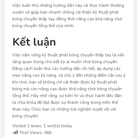
Việc tuân thủ những hướng dẫn này và thực hành thường
xuyên sẽ giúp bạn nhanh chóng cải thiện kỹ thuật phát
bóng chuyền thấp tay, đồng thời nâng cao khả năng chơi
bóng chuyền tổng thể của mình.
Kết luận
Việc nắm vững kỹ thuật phát bóng chuyền thấp tay là nền
tảng quan trọng cho bất kỳ ai muốn chơi bóng chuyền.
Bằng cách tuân thủ các hướng dẫn chi tiết, áp dụng các
mẹo nâng cao kỹ năng, và chú ý đến những điểm cần lưu ý
khi chơi, bạn sẽ không chỉ cải thiện được kỹ thuật phát
bóng mà còn nâng cao được khả năng chơi bóng chuyền
tổng thể. Hãy nhớ rằng, sự kiên trì và thực hành đều đặn
là chìa khóa để đạt được sự thành công trong môn thể
thao này. Chúc bạn có những trải nghiệm tuyệt vời với
bóng chuyền!
Visited 1 times, 1 visit(s) today
Post Views:
566