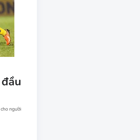
 đầu
 cho người