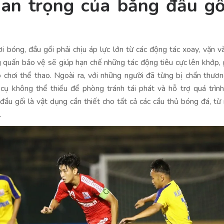
an trọng của băng đầu gố
ơi bóng, đầu gối phải chịu áp lực lớn từ các động tác xoay, vặn v
 quấn bảo vệ sẽ giúp hạn chế những tác động tiêu cực lên khớp,
 chơi thể thao. Ngoài ra, với những người đã từng bị chấn thươn
cụ không thể thiếu để phòng tránh tái phát và hỗ trợ quá trình
 đầu gối là vật dụng cần thiết cho tất cả các cầu thủ bóng đá, từ
.