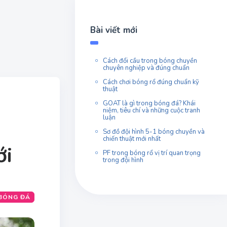
Bài viết mới
Cách đổi cầu trong bóng chuyền
chuyên nghiệp và đúng chuẩn
Cách chơi bóng rổ đúng chuẩn kỹ
thuật
GOAT là gì trong bóng đá? Khái
niệm, tiêu chí và những cuộc tranh
luận
á
Sơ đồ đội hình 5-1 bóng chuyền và
chiến thuật mới nhất
ới
PF trong bóng rổ vị trí quan trọng
trong đội hình
BÓNG ĐÁ