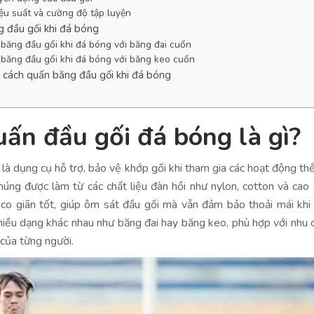
iệu suất và cường độ tập luyện
 đầu gối khi đá bóng
băng đầu gối khi đá bóng với băng đai cuốn
băng đầu gối khi đá bóng với băng keo cuốn
 cách quấn băng đầu gối khi đá bóng
ấn đầu gối đá bóng là gì?
là dụng cụ hỗ trợ, bảo vệ khớp gối khi tham gia các hoạt động thể
húng được làm từ các chất liệu đàn hồi như nylon, cotton và cao 
co giãn tốt, giúp ôm sát đầu gối mà vẫn đảm bảo thoải mái khi
iều dạng khác nhau như băng đai hay băng keo, phù hợp với nhu c
của từng người.