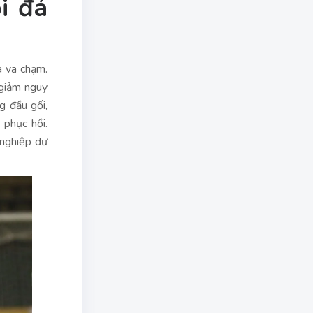
i đá
à va chạm.
 giảm nguy
g đầu gối,
 phục hồi.
 nghiệp dư