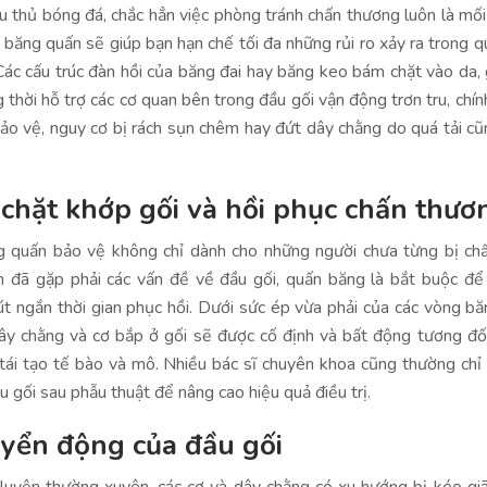
u thủ bóng đá, chắc hẳn việc phòng tránh chấn thương luôn là mố
băng quấn sẽ giúp bạn hạn chế tối đa những rủi ro xảy ra trong quá
Các cấu trúc đàn hồi của băng đai hay băng keo bám chặt vào da, 
 thời hỗ trợ các cơ quan bên trong đầu gối vận động trơn tru, chín
ảo vệ, nguy cơ bị rách sụn chêm hay đứt dây chằng do quá tải cũ
 chặt khớp gối và hồi phục chấn thươ
 quấn bảo vệ không chỉ dành cho những người chưa từng bị ch
 đã gặp phải các vấn đề về đầu gối, quấn băng là bắt buộc để 
rút ngắn thời gian phục hồi. Dưới sức ép vừa phải của các vòng bă
dây chằng và cơ bắp ở gối sẽ được cố định và bất động tương đối
 tái tạo tế bào và mô. Nhiều bác sĩ chuyên khoa cũng thường chỉ
 gối sau phẫu thuật để nâng cao hiệu quả điều trị.
uyển động của đầu gối