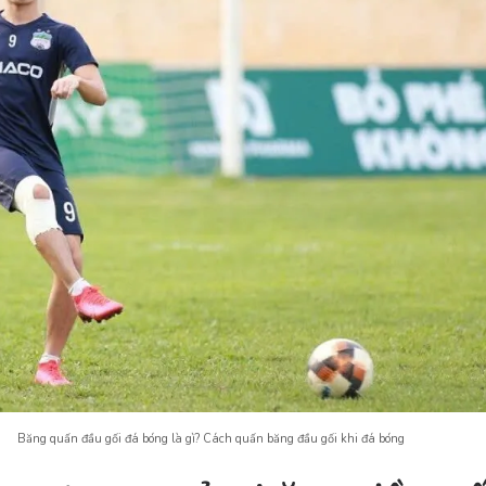
Băng quấn đầu gối đá bóng là gì? Cách quấn băng đầu gối khi đá bóng