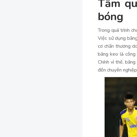
Tầm qu
bóng
Trong quá trình ch
Việc sử dụng băng
cơ chấn thương do
băng keo là công 
Chính vì thế, băng
đến chuyên nghiệp