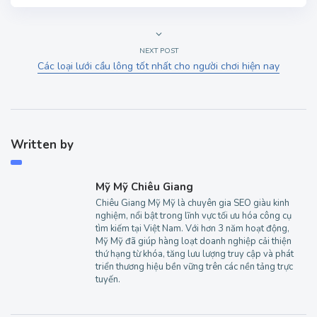
NEXT POST
Các loại lưới cầu lông tốt nhất cho người chơi hiện nay
Written by
Mỹ Mỹ Chiêu Giang
Chiêu Giang Mỹ Mỹ là chuyên gia SEO giàu kinh
nghiệm, nổi bật trong lĩnh vực tối ưu hóa công cụ
tìm kiếm tại Việt Nam. Với hơn 3 năm hoạt động,
Mỹ Mỹ đã giúp hàng loạt doanh nghiệp cải thiện
thứ hạng từ khóa, tăng lưu lượng truy cập và phát
triển thương hiệu bền vững trên các nền tảng trực
tuyến.