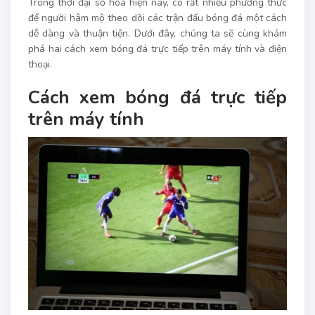
Trong thời đại số hóa hiện nay, có rất nhiều phương thức
để người hâm mộ theo dõi các trận đấu bóng đá một cách
dễ dàng và thuận tiện. Dưới đây, chúng ta sẽ cùng khám
phá hai cách xem bóng đá trực tiếp trên máy tính và điện
thoại.
Cách xem bóng đá trực tiếp
trên máy tính