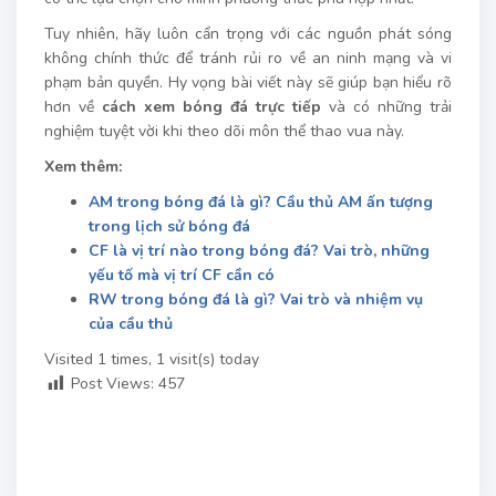
Tuy nhiên, hãy luôn cẩn trọng với các nguồn phát sóng
không chính thức để tránh rủi ro về an ninh mạng và vi
phạm bản quyền. Hy vọng bài viết này sẽ giúp bạn hiểu rõ
hơn về
cách xem bóng đá trực tiếp
và có những trải
nghiệm tuyệt vời khi theo dõi môn thể thao vua này.
Xem thêm:
AM trong bóng đá là gì? Cầu thủ AM ấn tượng
trong lịch sử bóng đá
CF là vị trí nào trong bóng đá? Vai trò, những
yếu tố mà vị trí CF cần có
RW trong bóng đá là gì? Vai trò và nhiệm vụ
của cầu thủ
Visited 1 times, 1 visit(s) today
Post Views:
457