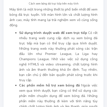
Cách xem bóng đá trực tiếp trên máy tính
Máy tính là một trong những thiết bị phổ biến nhất để xem
bóng đá trực tuyến. Với màn hình lớn và chất lượng hình
ảnh cao, máy tính mang lại trải nghiệm xem vô cùng sống
động.
Sử dụng trình duyệt web để xem trực tiếp
Có rất
nhiều trang web cung cấp dịch vụ xem bóng đá
trực tiếp mà bạn có thể truy cập qua trình duyệt.
Những trang web này thường phát sóng các trận
đấu lớn như Premier League, La Liga hay
Champions League. Nhờ vào việc sử dụng công
nghệ HTML5 và video streaming, chất lượng hình
ảnh và âm thanh thường khá ổn định. Tuy nhiên,
bạn cần chú ý đến bản quyền phát sóng trước khi
truy cập.
Các phần mềm hỗ trợ xem bóng đá
Ngoài việc
xem qua trình duyệt, bạn cũng có thể sử dụng các
phần mềm chuyên dụng để xem bóng đá. Những
phần mềm này thường đi kèm với tính năng tùy
chỉnh chất lượng hình ảnh và âm thanh, giúp người