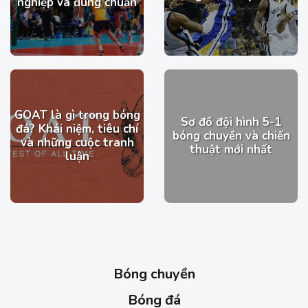
nghiệp và đúng chuẩn
GOAT là gì trong bóng
Sơ đồ đội hình 5-1
đá? Khái niệm, tiêu chí
bóng chuyền và chiến
và những cuộc tranh
thuật mới nhất
luận
Bóng chuyền
Bóng đá