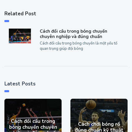
Related Post
Cách đổi cầu trong bóng chuyền
chuyên nghiệp và đúng chuẩn
Cách đổi cầu trong bóng chuyền là một yếu tố
quan trọng giúp đội bóng
Latest Posts
Cách đổi cầu trong
Cách chơi bóng rổ
bóng chuyền chuyên
đúng chuẩn kỹ thuật