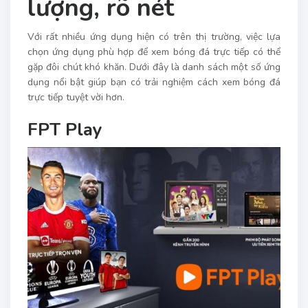
lượng, rõ nét
Với rất nhiều ứng dụng hiện có trên thị trường, việc lựa
chọn ứng dụng phù hợp để xem bóng đá trực tiếp có thể
gặp đôi chút khó khăn. Dưới đây là danh sách một số ứng
dụng nổi bật giúp bạn có trải nghiệm cách xem bóng đá
trực tiếp tuyệt vời hơn.
FPT Play