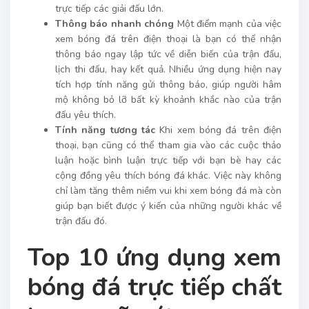
trực tiếp các giải đấu lớn.
Thông báo nhanh chóng
Một điểm mạnh của việc
xem bóng đá trên điện thoại là bạn có thể nhận
thông báo ngay lập tức về diễn biến của trận đấu,
lịch thi đấu, hay kết quả. Nhiều ứng dụng hiện nay
tích hợp tính năng gửi thông báo, giúp người hâm
mộ không bỏ lỡ bất kỳ khoảnh khắc nào của trận
đấu yêu thích.
Tính năng tương tác
Khi xem bóng đá trên điện
thoại, bạn cũng có thể tham gia vào các cuộc thảo
luận hoặc bình luận trực tiếp với bạn bè hay các
cộng đồng yêu thích bóng đá khác. Việc này không
chỉ làm tăng thêm niềm vui khi xem bóng đá mà còn
giúp bạn biết được ý kiến của những người khác về
trận đấu đó.
Top 10 ứng dụng xem
bóng đá trực tiếp chất