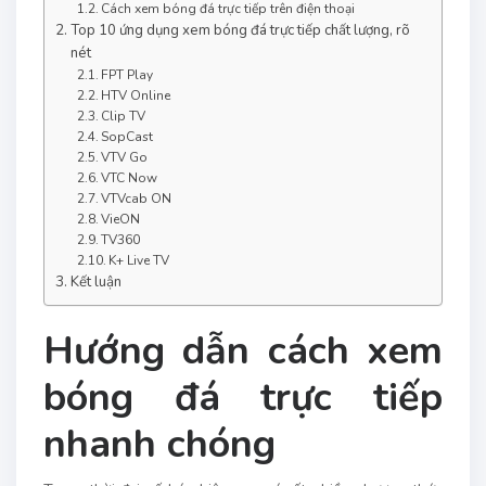
Cách xem bóng đá trực tiếp trên điện thoại
Top 10 ứng dụng xem bóng đá trực tiếp chất lượng, rõ
nét
FPT Play
HTV Online
Clip TV
SopCast
VTV Go
VTC Now
VTVcab ON
VieON
TV360
K+ Live TV
Kết luận
Hướng dẫn cách xem
bóng đá trực tiếp
nhanh chóng