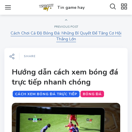
Tin game hay
PREVIOUS POST
Cách Chơi Cá Độ Bóng Đá: Những Bí Quyết Để Tăng Cơ Hội
Thắng Lớn
SHARE
Hướng dẫn cách xem bóng đá
trực tiếp nhanh chóng
CÁCH XEM BÓNG ĐÁ TRỰC TIẾP
BÓNG ĐÁ