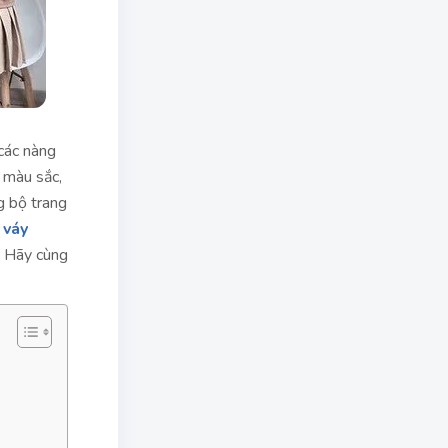
 các nàng
ề màu sắc,
g bộ trang
 váy
. Hãy cùng