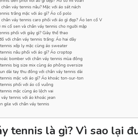
nnis đen phối với áo gì đẹp? Áo sơ mi voan
i chân váy tennis nâu? Mặc với áo sát nách
ennis trắng mặc với áo gì? Áo cổ polo
 chân váy tennis caro phối với áo gì đẹp? Áo len cổ V
 mi cổ sen và chân váy tennis cho người mập
nnis phối với giày gì? Giày thể thao
đồ với chân váy tennis trắng: Áo hai dây
tennis xếp ly mặc cùng áo sweater
tennis nâu phối với áo gì? Áo croptop
hoác bomber với chân váy tennis mùa đông
tennis big size mix cùng áo phông oversize
un dài tay thu đông với chân váy tennis dài
tennis mặc với áo gì? Áo khoác ton-sur-ton
tennis phối với áo cổ vuông
tennis mặc cùng áo lệch vai
 váy tennis với áo khoác jean
n gile với chân váy tennis
y tennis là gì? Vì sao lại đ