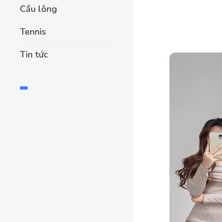
Cầu lông
Tennis
Tin tức