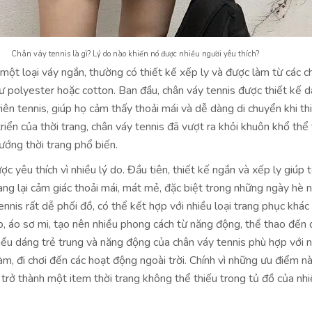
Chân váy tennis là gì? Lý do nào khiến nó được nhiều người yêu thích?
 một loại váy ngắn, thường có thiết kế xếp ly và được làm từ các ch
hư polyester hoặc cotton. Ban đầu, chân váy tennis được thiết kế d
iên tennis, giúp họ cảm thấy thoải mái và dễ dàng di chuyển khi thi
triển của thời trang, chân váy tennis đã vượt ra khỏi khuôn khổ thể
ướng thời trang phổ biến.
c yêu thích vì nhiều lý do. Đầu tiên, thiết kế ngắn và xếp ly giúp 
ng lại cảm giác thoải mái, mát mẻ, đặc biệt trong những ngày hè 
ennis rất dễ phối đồ, có thể kết hợp với nhiều loại trang phục khá
p, áo sơ mi, tạo nên nhiều phong cách từ năng động, thể thao đến 
 kiểu dáng trẻ trung và năng động của chân váy tennis phù hợp với 
 làm, đi chơi đến các hoạt động ngoài trời. Chính vì những ưu điểm 
 trở thành một item thời trang không thể thiếu trong tủ đồ của nhi