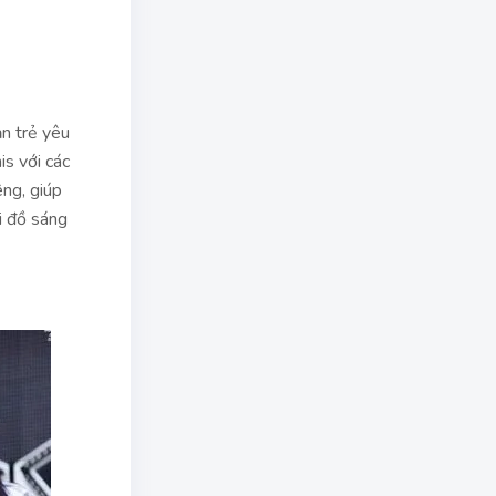
,
ạn trẻ yêu
is với các
êng, giúp
i đồ sáng