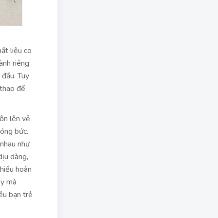
ất liệu co
ành riêng
 đấu. Tuy
 thao để
tôn lên vẻ
nóng bức.
c nhau như
dịu dàng,
nhiều hoàn
này mà
ều bạn trẻ