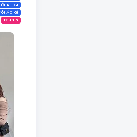
ỚI ÁO GÌ
ỚI ÁO GÌ
TENNIS