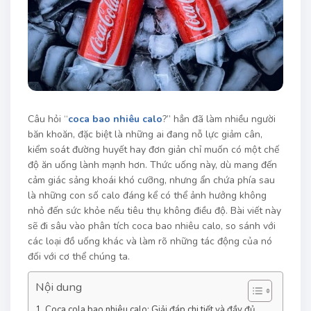
Câu hỏi “
coca bao nhiêu calo
?” hẳn đã làm nhiều người
băn khoăn, đặc biệt là những ai đang nỗ lực giảm cân,
kiểm soát đường huyết hay đơn giản chỉ muốn có một chế
độ ăn uống lành mạnh hơn. Thức uống này, dù mang đến
cảm giác sảng khoái khó cưỡng, nhưng ẩn chứa phía sau
là những con số calo đáng kể có thể ảnh hưởng không
nhỏ đến sức khỏe nếu tiêu thụ không điều độ. Bài viết này
sẽ đi sâu vào phân tích coca bao nhiêu calo, so sánh với
các loại đồ uống khác và làm rõ những tác động của nó
đối với cơ thể chúng ta.
Nội dung
Coca cola bao nhiêu calo: Giải đáp chi tiết và đầy đủ