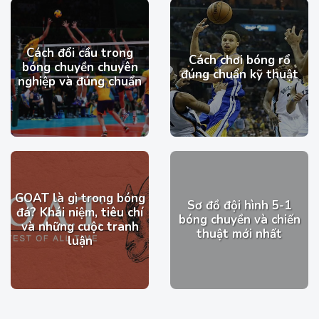
Cách đổi cầu trong
Cách chơi bóng rổ
bóng chuyền chuyên
đúng chuẩn kỹ thuật
nghiệp và đúng chuẩn
GOAT là gì trong bóng
Sơ đồ đội hình 5-1
đá? Khái niệm, tiêu chí
bóng chuyền và chiến
và những cuộc tranh
thuật mới nhất
luận