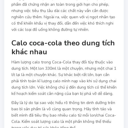
phẩm đã chứng nhận an toàn trong giới hạn cho phép,
nhưng việc tiêu thụ lâu dài các chất này vẫn cần được
nghiên cứu thêm. Ngoài ra, việc quen với vị ngọt nhân tạo
có thể khiến khẩu vị thay đổi, dẫn đến việc khó thích nghi
với các loại đồ uống không đường tự nhiên.
Calo coca-cola theo dung tích
khác nhau
Hàm lượng calo trong Coca-Cola thay đổi tùy thuộc vào
dung tích. Một lon 330ml là một chuyện, nhưng một chai 1
lít lại là một chuyện khác. Sự khác biệt rất lớn, bạn cần
phải tính toán kĩ lượng calo mình nạp vào khi sử dụng chai
dung tích lớn. Việc không chú ý đến dung tích có thể khiến
kế hoạch kiểm soát cân nặng của bạn bị phá vỡ dễ dàng.
Đây là lý do tại sao việc hiểu rõ thông tin dinh dưỡng trên
bao bì sản phẩm là vô cùng quan trọng. Hãy tỉnh táo và
biết mình đã tiêu thụ bao nhiêu calo từ mỗi lon/chai Coca-
Cola. Kiểm soát lượng calo là một phần không thể thiếu
trong việc duy trì sức khỏe tổng thể.