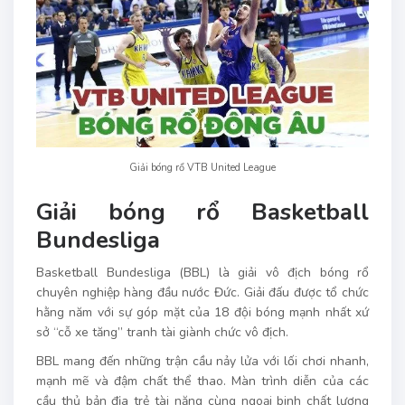
Giải bóng rổ VTB United League
Giải bóng rổ Basketball
Bundesliga
Basketball Bundesliga (BBL) là giải vô địch bóng rổ
chuyên nghiệp hàng đầu nước Đức. Giải đấu được tổ chức
hằng năm với sự góp mặt của 18 đội bóng mạnh nhất xứ
sở “cỗ xe tăng” tranh tài giành chức vô địch.
BBL mang đến những trận cầu nảy lửa với lối chơi nhanh,
mạnh mẽ và đậm chất thể thao. Màn trình diễn của các
cầu thủ bản địa trẻ tài năng cùng ngoại binh chất lượng