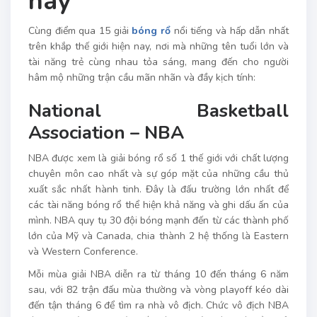
nay
Cùng điểm qua 15 giải
bóng rổ
nổi tiếng và hấp dẫn nhất
trên khắp thế giới hiện nay, nơi mà những tên tuổi lớn và
tài năng trẻ cùng nhau tỏa sáng, mang đến cho người
hâm mộ những trận cầu mãn nhãn và đầy kịch tính:
National Basketball
Association – NBA
NBA được xem là giải bóng rổ số 1 thế giới với chất lượng
chuyên môn cao nhất và sự góp mặt của những cầu thủ
xuất sắc nhất hành tinh. Đây là đấu trường lớn nhất để
các tài năng bóng rổ thể hiện khả năng và ghi dấu ấn của
mình. NBA quy tụ 30 đội bóng mạnh đến từ các thành phố
lớn của Mỹ và Canada, chia thành 2 hệ thống là Eastern
và Western Conference.
Mỗi mùa giải NBA diễn ra từ tháng 10 đến tháng 6 năm
sau, với 82 trận đấu mùa thường và vòng playoff kéo dài
đến tận tháng 6 để tìm ra nhà vô địch. Chức vô địch NBA