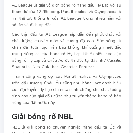
A1 League là giải vô địch bóng rổ hàng đầu Hy Lạp với sự
tham dự của 12 đội bóng. Panathinaikos và Olympiacos là
hai thế lực thống trị của A1 League trong nhiều năm với
số lần vô địch áp đảo.
Các trận đấu tại A1 League hấp dẫn đến phút chót với
chất lượng chuyên môn và cường độ cao. Sức nóng từ
khán đài luôn tạo nên bầu không khí cuồng nhiệt đặc
trưng riêng có của bóng rổ Hy Lạp. Nhiều siêu sao của
bóng rổ Hy Lạp và Châu Âu đã thi đấu tại đây như Vassilis
Spanoulis, Nick Calathes, Georgios Printezis…
Thành công vang dội của Panathinaikos và Olympiacos
trên đấu trường Châu Âu cũng như hàng loạt danh hiệu
của đội tuyển Hy Lạp chính là minh chứng cho chất lượng
đỉnh cao của giải đấu cũng như truyền thống bóng rổ hào
hùng của đất nước này.
Giải bóng rổ NBL
NBL là giải bóng rổ chuyên nghiệp hàng đầu tại Úc và