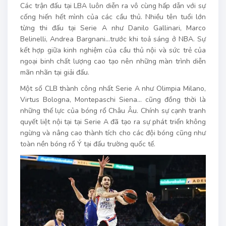
Các trận đấu tại LBA luôn diễn ra vô cùng hấp dẫn với sự
cống hiến hết mình của các cầu thủ. Nhiều tên tuổi lớn
từng thi đấu tại Serie A như Danilo Gallinari, Marco
Belinelli, Andrea Bargnani…trước khi toả sáng ở NBA. Sự
kết hợp giữa kinh nghiệm của cầu thủ nội và sức trẻ của
ngoại binh chất lượng cao tạo nên những màn trình diễn
mãn nhãn tại giải đấu.
Một số CLB thành công nhất Serie A như Olimpia Milano,
Virtus Bologna, Montepaschi Siena… cũng đồng thời là
những thế lực của bóng rổ Châu Âu. Chính sự cạnh tranh
quyết liệt nội tại tại Serie A đã tạo ra sự phát triển không
ngừng và nâng cao thành tích cho các đội bóng cũng như
toàn nền bóng rổ Ý tại đấu trường quốc tế.