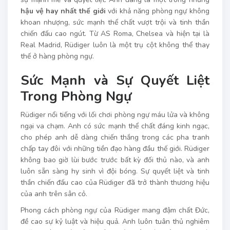
hậu vệ hay nhất thế giới
với khả năng phòng ngự không
khoan nhượng, sức mạnh thể chất vượt trội và tinh thần
chiến đấu cao ngút. Từ AS Roma, Chelsea và hiện tại là
Real Madrid, Rüdiger luôn là một trụ cột không thể thay
thế ở hàng phòng ngự.
Sức Mạnh và Sự Quyết Liệt
Trong Phòng Ngự
Rüdiger nổi tiếng với lối chơi phòng ngự máu lửa và không
ngại va chạm. Anh có sức mạnh thể chất đáng kinh ngạc,
cho phép anh dễ dàng chiến thắng trong các pha tranh
chấp tay đôi với những tiền đạo hàng đầu thế giới. Rüdiger
không bao giờ lùi bước trước bất kỳ đối thủ nào, và anh
luôn sẵn sàng hy sinh vì đội bóng. Sự quyết liệt và tinh
thần chiến đấu cao của Rüdiger đã trở thành thương hiệu
của anh trên sân cỏ.
Phong cách phòng ngự của Rüdiger mang đậm chất Đức,
đề cao sự kỷ luật và hiệu quả. Anh luôn tuân thủ nghiêm