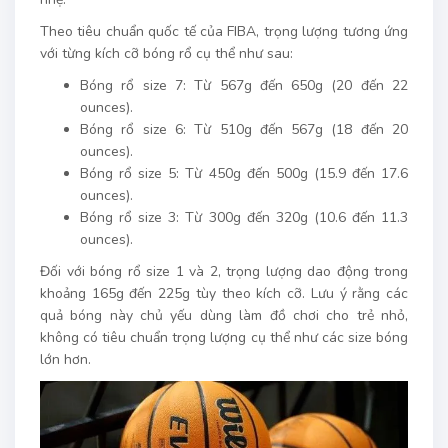
Theo tiêu chuẩn quốc tế của FIBA, trọng lượng tương ứng
với từng kích cỡ bóng rổ cụ thể như sau:
Bóng rổ size 7: Từ 567g đến 650g (20 đến 22
ounces).
Bóng rổ size 6: Từ 510g đến 567g (18 đến 20
ounces).
Bóng rổ size 5: Từ 450g đến 500g (15.9 đến 17.6
ounces).
Bóng rổ size 3: Từ 300g đến 320g (10.6 đến 11.3
ounces).
Đối với bóng rổ size 1 và 2, trọng lượng dao động trong
khoảng 165g đến 225g tùy theo kích cỡ. Lưu ý rằng các
quả bóng này chủ yếu dùng làm đồ chơi cho trẻ nhỏ,
không có tiêu chuẩn trọng lượng cụ thể như các size bóng
lớn hơn.