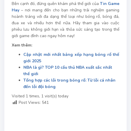
Bên cạnh đó, đừng quên khám phá thế giới của
Tin Game
Hay
– nơi mang đến cho bạn những trải nghiệm gaming
hoành tráng với đa dạng thể loại như bóng rổ, bóng đá,
đua xe và nhiều hơn thế nữa. Hãy tham gia vào cuộc
phiêu lưu không giới hạn và thỏa sức sáng tạo trong thế
giới game đỉnh cao ngay hôm nay!
Xem thêm:
Cập nhật mới nhất bảng xếp hạng bóng rổ thế
giới 2025
NBA là gì? TOP 10 cầu thủ NBA xuất sắc nhất
thế giới
Tổng hợp các lỗi trong bóng rổ: Từ lỗi cá nhân
đến lỗi đội bóng
Visited 1 times, 1 visit(s) today
Post Views:
541