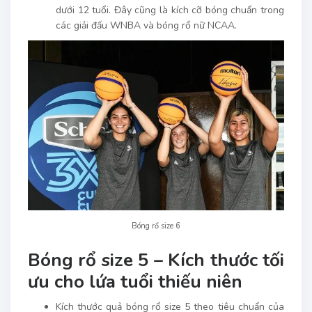
dưới 12 tuổi. Đây cũng là kích cỡ bóng chuẩn trong
các giải đấu WNBA và bóng rổ nữ NCAA.
Bóng rổ size 6
Bóng rổ size 5 – Kích thước tối
ưu cho lứa tuổi thiếu niên
Kích thước quả bóng rổ size 5 theo tiêu chuẩn của