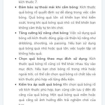
kích thước 7.
Đảm bảo sự thoải mái khi cầm bóng
: Kích thước
quả bóng rổ quyết định sự dễ dàng trong việc cầm
bóng. Quả bóng quá lớn sẽ khiến bạn khó kiểm
soát, trong khi quả bóng quá nhỏ có thể khiến bạn
không cảm thấy tự tin khi chơi.
Tăng cường kỹ năng chơi bóng
: Việc sử dụng quả
bóng với kích thước đúng giúp cải thiện kỹ năng như
dribbling, shooting, và passing. Nếu bạn sử dụng
quả bóng quá nhỏ hoặc quá lớn, việc luyện tập sẽ
không hiệu quả.
Chọn quả bóng theo mục đích sử dụng
: Kích
thước quả bóng rổ cũng có thể khác nhau tùy vào
mục đích. Nếu bạn chơi bóng rổ trong nhà hoặc
ngoài trời, có thể cần chọn quả bóng có chất liệu và
kích thước phù hợp với từng điều kiện.
Kiểm tra áp suất quả bóng
: Khi chọn quả bóng rổ
với kích thước phù hợp, bạn cũng cần lưu ý đến độ
căng của quả bóng. Một quả bóng quá mềm hoặc
quá căng sẽ ảnh hưởng đến trải nghiệm chơi của