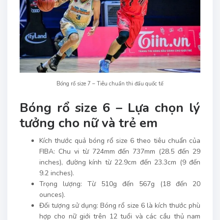
Bóng rổ size 7 – Tiêu chuẩn thi đấu quốc tế
Bóng rổ size 6 – Lựa chọn lý
tưởng cho nữ và trẻ em
Kích thước quả bóng rổ size 6 theo tiêu chuẩn của
FIBA: Chu vi từ 724mm đến 737mm (28.5 đến 29
inches), đường kính từ 22.9cm đến 23.3cm (9 đến
9.2 inches).
Trọng lượng: Từ 510g đến 567g (18 đến 20
ounces).
Đối tượng sử dụng: Bóng rổ size 6 là kích thước phù
hợp cho nữ giới trên 12 tuổi và các cầu thủ nam