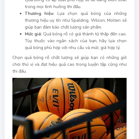
trong mọi tình huống thi đấu.
Thương hiệu
: Lựa chọn quả bóng của những
thương hiệu uy tín như Spalding, Wilson, Molten sẽ
giúp bạn đảm bảo chất lượng sản phẩm.
Mức giá
: Quả bóng rổ có giá thành từ thấp đến cao.
Tùy thuộc vào ngân sách của bạn, hãy lựa chọn
quả bóng phù hợp với nhu cầu và mức giá hợp lý.
Chọn quả bóng rổ chất lượng sẽ giúp bạn có những giờ
chơi thú vị và đạt hiệu quả cao trong luyện tập cũng như
thi đấu.