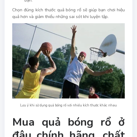
bạn.
Chọn đúng kích thước quả bóng rổ sẽ giúp bạn chơi hiệu
quả hơn và giảm thiểu những sai sót khi luyện tập.
Lưu ý khi sử dụng quả bóng rổ với nhiều kích thước khác nhau
Mua quả bóng rổ ở
đâu chính hãng, chất