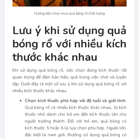
Hướng dẫn chọn mua quả bóng rổ chất lượng
Lưu ý khi sử dụng quả
bóng rổ với nhiều kích
thước khác nhau
Khi sử dụng quả bóng rổ, việc chọn đúng kích thước rất
quan trọng để đảm bảo hiệu quả trong việc chơi và luyện
tập. Dưới đây là một số lưu ý khi sử dụng quả bóng rổ với
nhiều kích thước khác nhau:
Chọn kích thước phù hợp với độ tuổi và giới tính
:
Quả bóng rổ có nhiều kích thước khác nhau, từ kích
thước nhỏ dành cho trẻ em đến kích thước lớn cho
người trưởng thành. Đối với trẻ em, quả bóng có
kích thước 5 hoặc 6 là lựa chọn phù hợp. Người lớn,
đặc biệt là nam giới, thường sử dụng quả bóng có