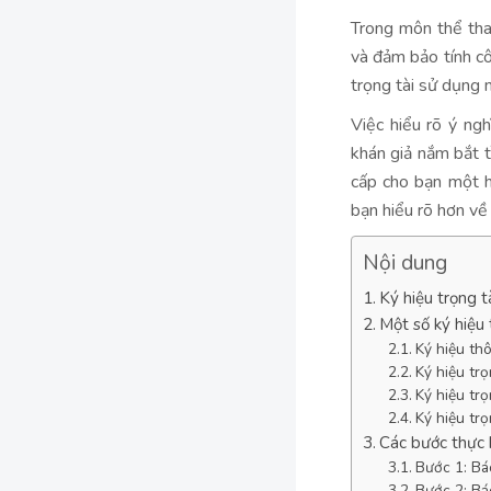
Trong môn thể thao
và đảm bảo tính cô
trọng tài sử dụng 
Việc hiểu rõ ý ngh
khán giả nắm bắt t
cấp cho bạn một h
bạn hiểu rõ hơn về 
Nội dung
Ký hiệu trọng t
Một số ký hiệu
Ký hiệu th
Ký hiệu trọ
Ký hiệu trọ
Ký hiệu tr
Các bước thực h
Bước 1: Bá
Bước 2: Báo