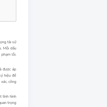
ọng tài sử
u. Mỗi dấu
 phạm lỗi,
và được áp
ký hiệu để
 xác, công
t tình hình
 quan trọng