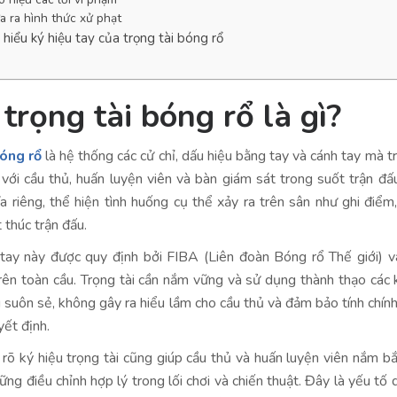
a ra hình thức xử phạt
c hiểu ký hiệu tay của trọng tài bóng rổ
 trọng tài bóng rổ là gì?
óng rổ
là hệ thống các cử chỉ, dấu hiệu bằng tay và cánh tay mà tr
với cầu thủ, huấn luyện viên và bàn giám sát trong suốt trận đấ
a riêng, thể hiện tình huống cụ thể xảy ra trên sân như ghi điểm,
 thúc trận đấu.
tay này được quy định bởi FIBA (Liên đoàn Bóng rổ Thế giới) 
rên toàn cầu. Trọng tài cần nắm vững và sử dụng thành thạo các 
u suôn sẻ, không gây ra hiểu lầm cho cầu thủ và đảm bảo tính chính
ết định.
u rõ ký hiệu trọng tài cũng giúp cầu thủ và huấn luyện viên nắm bắ
ững điều chỉnh hợp lý trong lối chơi và chiến thuật. Đây là yếu tố