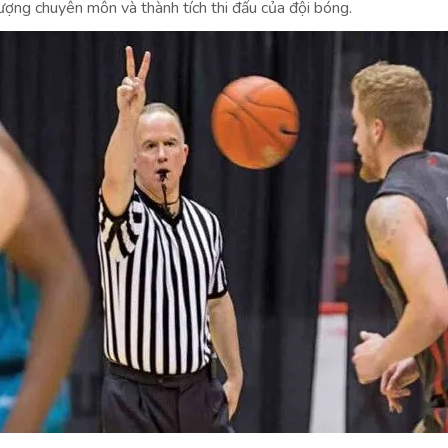
ượng chuyên môn và thành tích thi đấu của đội bóng.