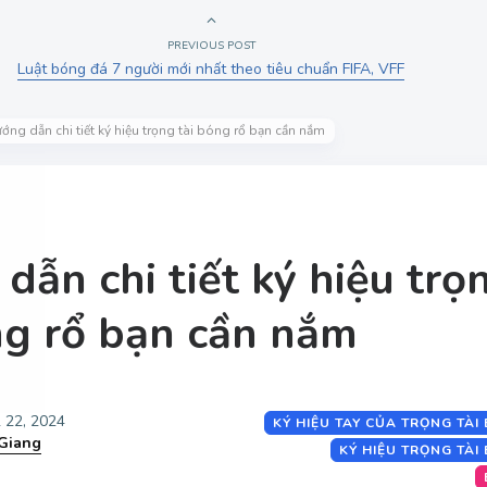
PREVIOUS POST
Luật bóng đá 7 người mới nhất theo tiêu chuẩn FIFA, VFF
ớng dẫn chi tiết ký hiệu trọng tài bóng rổ bạn cần nắm
dẫn chi tiết ký hiệu trọ
ng rổ bạn cần nắm
 22, 2024
KÝ HIỆU TAY CỦA TRỌNG TÀI
Giang
KÝ HIỆU TRỌNG TÀI