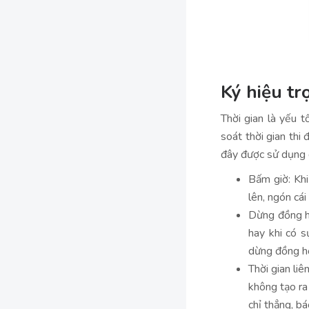
Ký hiệu tr
Thời gian là yếu 
soát thời gian thi
đây được sử dụng đ
Bấm giờ: Khi
lên, ngón cái
Dừng đồng hồ
hay khi có s
dừng đồng hồ
Thời gian li
không tạo ra
chỉ thẳng, bá