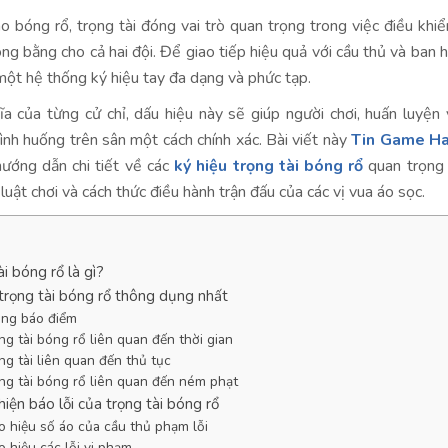
 bóng rổ, trọng tài đóng vai trò quan trọng trong việc điều khiể
ng bằng cho cả hai đội. Để giao tiếp hiệu quả với cầu thủ và ban h
một hệ thống ký hiệu tay đa dạng và phức tạp.
ĩa của từng cử chỉ, dấu hiệu này sẽ giúp người chơi, huấn luyện 
ình huống trên sân một cách chính xác. Bài viết này
Tin Game H
ướng dẫn chi tiết về các
ký hiệu trọng tài bóng rổ
quan trọng 
luật chơi và cách thức điều hành trận đấu của các vị vua áo sọc.
ài bóng rổ là gì?
 trọng tài bóng rổ thông dụng nhất
ông báo điểm
ng tài bóng rổ liên quan đến thời gian
ng tài liên quan đến thủ tục
ọng tài bóng rổ liên quan đến ném phạt
iện báo lỗi của trọng tài bóng rổ
o hiệu số áo của cầu thủ phạm lỗi
 hiệu các lỗi vi phạm