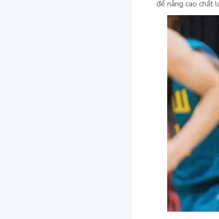
để nâng cao chất l