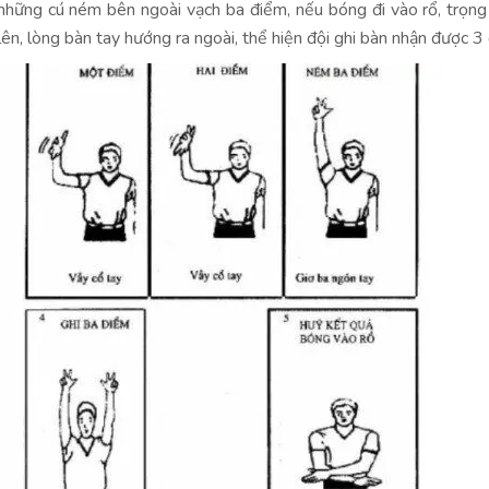
những cú ném bên ngoài vạch ba điểm, nếu bóng đi vào rổ, trọng 
lên, lòng bàn tay hướng ra ngoài, thể hiện đội ghi bàn nhận được 3