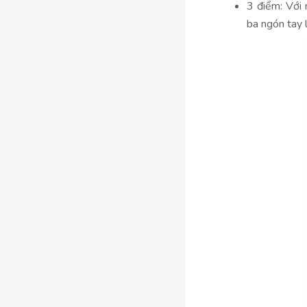
3 điểm: Với 
ba ngón tay 