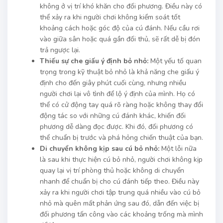
không ở vị trí khó khăn cho đối phương. Điều này có
thể xảy ra khi người chơi không kiểm soát tốt
khoảng cách hoặc góc độ của cú đánh. Nếu cầu rơi
vào giữa sân hoặc quá gần đối thủ, sẽ rất dễ bị đón
trả ngược lại.
Thiếu sự che giấu ý định bỏ nhỏ:
Một yếu tố quan
trọng trong kỹ thuật bỏ nhỏ là khả năng che giấu ý
định cho đến giây phút cuối cùng, nhưng nhiều
người chơi lại vô tình để lộ ý định của mình. Họ có
thể có cử động tay quá rõ ràng hoặc không thay đổi
động tác so với những cú đánh khác, khiến đối
phương dễ dàng đọc được. Khi đó, đối phương có
thể chuẩn bị trước và phá hỏng chiến thuật của bạn.
Di chuyển không kịp sau cú bỏ nhỏ:
Một lỗi nữa
là sau khi thực hiện cú bỏ nhỏ, người chơi không kịp
quay lại vị trí phòng thủ hoặc không di chuyển
nhanh để chuẩn bị cho cú đánh tiếp theo. Điều này
xảy ra khi người chơi tập trung quá nhiều vào cú bỏ
nhỏ mà quên mất phản ứng sau đó, dẫn đến việc bị
đối phương tấn công vào các khoảng trống mà mình