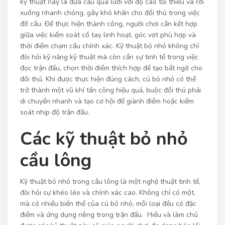
kỹ thuật này là đưa cầu qua lưới với độ cao tối thiểu và rơi
xuống nhanh chóng, gây khó khăn cho đối thủ trong việc
đỡ cầu. Để thực hiện thành công, người chơi cần kết hợp
giữa việc kiểm soát cổ tay linh hoạt, góc vợt phù hợp và
thời điểm chạm cầu chính xác. Kỹ thuật bỏ nhỏ không chỉ
đòi hỏi kỹ năng kỹ thuật mà còn cần sự tinh tế trong việc
đọc trận đấu, chọn thời điểm thích hợp để tạo bất ngờ cho
đối thủ. Khi được thực hiện đúng cách, cú bỏ nhỏ có thể
trở thành một vũ khí tấn công hiệu quả, buộc đối thủ phải
di chuyển nhanh và tạo cơ hội để giành điểm hoặc kiểm
soát nhịp độ trận đấu.
Các kỹ thuật bỏ nhỏ
cầu lông
Kỹ thuật bỏ nhỏ trong cầu lông là một nghệ thuật tinh tế,
đòi hỏi sự khéo léo và chính xác cao. Không chỉ có một,
mà có nhiều biến thể của cú bỏ nhỏ, mỗi loại đều có đặc
điểm và ứng dụng riêng trong trận đấu. Hiểu và làm chủ