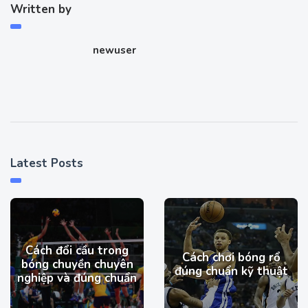
Written by
newuser
Latest Posts
Cách đổi cầu trong
Cách chơi bóng rổ
bóng chuyền chuyên
đúng chuẩn kỹ thuật
nghiệp và đúng chuẩn