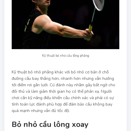
Kỹ thuật bỏ nhỏ cầu lông phẳng
Kỹ thuật bỏ nhỏ phẳng khác với bỏ nhỏ cơ bản ở chỗ
đường cầu bay thẳng hơn, nhanh hơn nhưng vẫn hướng
tới điểm rơi gần lưới. Cú đánh này nhằm gây bất ngờ cho
đối thủ và làm giảm thời gian họ có thể phản xạ. Người
chơi cần kỹ năng điều khiển cầu chính xác và phải có sự
tính toán lực đánh phù hợp để đảm bảo cầu không bay
quá mạnh nhưng vẫn đủ tốc độ.
Bỏ nhỏ cầu lông xoay