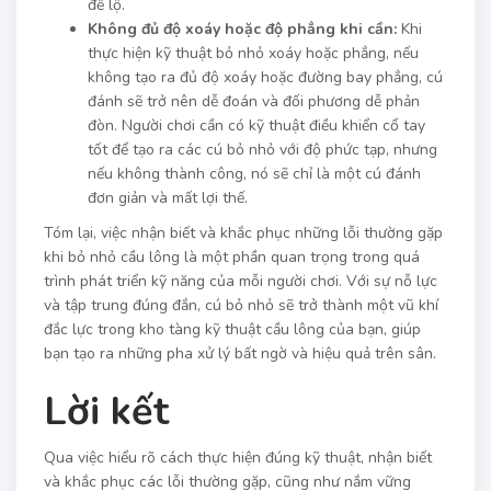
để lộ.
Không đủ độ xoáy hoặc độ phẳng khi cần:
Khi
thực hiện kỹ thuật bỏ nhỏ xoáy hoặc phẳng, nếu
không tạo ra đủ độ xoáy hoặc đường bay phẳng, cú
đánh sẽ trở nên dễ đoán và đối phương dễ phản
đòn. Người chơi cần có kỹ thuật điều khiển cổ tay
tốt để tạo ra các cú bỏ nhỏ với độ phức tạp, nhưng
nếu không thành công, nó sẽ chỉ là một cú đánh
đơn giản và mất lợi thế.
Tóm lại, việc nhận biết và khắc phục những lỗi thường gặp
khi bỏ nhỏ cầu lông là một phần quan trọng trong quá
trình phát triển kỹ năng của mỗi người chơi. Với sự nỗ lực
và tập trung đúng đắn, cú bỏ nhỏ sẽ trở thành một vũ khí
đắc lực trong kho tàng kỹ thuật cầu lông của bạn, giúp
bạn tạo ra những pha xử lý bất ngờ và hiệu quả trên sân.
Lời kết
Qua việc hiểu rõ cách thực hiện đúng kỹ thuật, nhận biết
và khắc phục các lỗi thường gặp, cũng như nắm vững