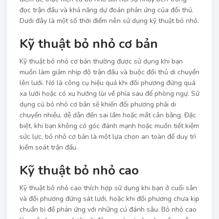
đọc trận đấu và khả năng dự đoán phản ứng của đối thủ.
Dưới đây là một số thời điểm nên sử dụng kỹ thuật bỏ nhỏ.
Kỹ thuật bỏ nhỏ cơ bản
Kỹ thuật bỏ nhỏ cơ bản thường được sử dụng khi bạn
muốn làm giảm nhịp độ trận đấu và buộc đối thủ di chuyển
lên lưới. Nó là công cụ hiệu quả khi đối phương đứng quá
xa lưới hoặc có xu hướng lùi về phía sau để phòng ngự. Sử
dụng cú bỏ nhỏ cơ bản sẽ khiến đối phương phải di
chuyển nhiều, dễ dẫn đến sai lầm hoặc mất cân bằng. Đặc
biệt, khi bạn không có góc đánh mạnh hoặc muốn tiết kiệm
sức lực, bỏ nhỏ cơ bản là một lựa chọn an toàn để duy trì
kiểm soát trận đấu.
Kỹ thuật bỏ nhỏ cao
Kỹ thuật bỏ nhỏ cao thích hợp sử dụng khi bạn ở cuối sân
và đối phương đứng sát lưới, hoặc khi đối phương chưa kịp
chuẩn bị để phản ứng với những cú đánh sâu. Bỏ nhỏ cao