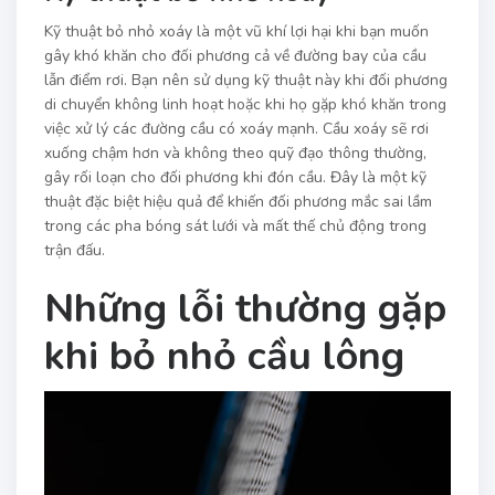
Kỹ thuật bỏ nhỏ xoáy là một vũ khí lợi hại khi bạn muốn
gây khó khăn cho đối phương cả về đường bay của cầu
lẫn điểm rơi. Bạn nên sử dụng kỹ thuật này khi đối phương
di chuyển không linh hoạt hoặc khi họ gặp khó khăn trong
việc xử lý các đường cầu có xoáy mạnh. Cầu xoáy sẽ rơi
xuống chậm hơn và không theo quỹ đạo thông thường,
gây rối loạn cho đối phương khi đón cầu. Đây là một kỹ
thuật đặc biệt hiệu quả để khiến đối phương mắc sai lầm
trong các pha bóng sát lưới và mất thế chủ động trong
trận đấu.
Những lỗi thường gặp
khi bỏ nhỏ cầu lông