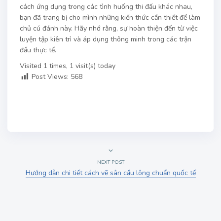
cách ứng dụng trong các tình huống thi đấu khác nhau,
bạn đã trang bị cho mình những kiến thức cần thiết để làm
chủ cú đánh này. Hãy nhớ rằng, sự hoàn thiện đến từ việc
luyện tập kiên trì và áp dụng thông minh trong các trận
đấu thực tế.
Visited 1 times, 1 visit(s) today
Post Views:
568
NEXT POST
Hướng dẫn chi tiết cách vẽ sân cầu lông chuẩn quốc tế