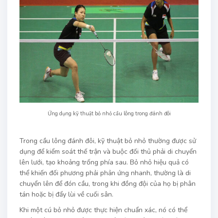
Ứng dụng kỹ thuật bỏ nhỏ cầu lông trong đánh đôi
Trong cầu lông đánh đôi, kỹ thuật bỏ nhỏ thường được sử
dụng để kiểm soát thế trận và buộc đối thủ phải di chuyển
lên lưới, tạo khoảng trống phía sau. Bỏ nhỏ hiệu quả có
thể khiến đối phương phải phản ứng nhanh, thường là di
chuyển lên để đón cầu, trong khi đồng đội của họ bị phân
tán hoặc bị đẩy lùi về cuối sân.
Khi một cú bỏ nhỏ được thực hiện chuẩn xác, nó có thể