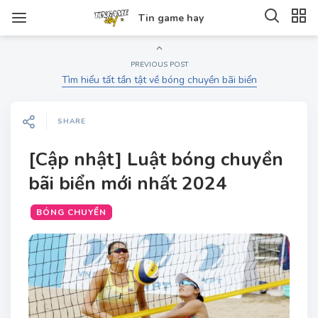
Tin game hay
PREVIOUS POST
Tìm hiểu tất tần tật về bóng chuyền bãi biển
SHARE
[Cập nhật] Luật bóng chuyền
bãi biển mới nhất 2024
BÓNG CHUYỀN