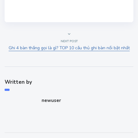
NEXT POST
Ghi 4 bàn thắng gọi là gì? TOP 10 cầu thủ ghi bàn nổi bật nhất
Written by
newuser