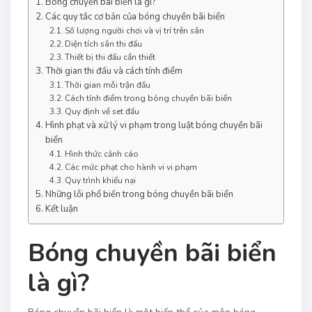
Bóng chuyền bãi biển là gì?
Các quy tắc cơ bản của bóng chuyền bãi biển
Số lượng người chơi và vị trí trên sân
Diện tích sân thi đấu
Thiết bị thi đấu cần thiết
Thời gian thi đấu và cách tính điểm
Thời gian mỗi trận đấu
Cách tính điểm trong bóng chuyền bãi biển
Quy định về set đấu
Hình phạt và xử lý vi phạm trong luật bóng chuyền bãi
biển
Hình thức cảnh cáo
Các mức phạt cho hành vi vi phạm
Quy trình khiếu nại
Những lỗi phổ biến trong bóng chuyền bãi biển
Kết luận
Bóng chuyền bãi biển
là gì?