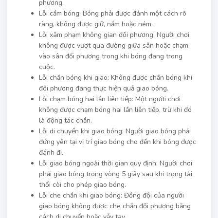
phương.
Lỗi cầm bóng: Bóng phải được đánh một cách rõ
ràng, không được giữ, nắm hoặc ném.
Lỗi xâm phạm không gian đối phương: Người chơi
không được vượt qua đường giữa sân hoặc chạm
vào sân đối phương trong khi bóng đang trong
cuộc.
Lỗi chắn bóng khi giao: Không được chắn bóng khi
đối phương đang thực hiện quả giao bóng.
Lỗi chạm bóng hai lần liên tiếp: Một người chơi
không được chạm bóng hai lần liên tiếp, trừ khi đó
là động tác chắn.
Lỗi di chuyển khi giao bóng: Người giao bóng phải
đứng yên tại vị trí giao bóng cho đến khi bóng được
đánh đi.
Lỗi giao bóng ngoài thời gian quy định: Người chơi
phải giao bóng trong vòng 5 giây sau khi trọng tài
thổi còi cho phép giao bóng.
Lỗi che chắn khi giao bóng: Đồng đội của người
giao bóng không được che chắn đối phương bằng
cách di chuyển hoặc vẫy tay.