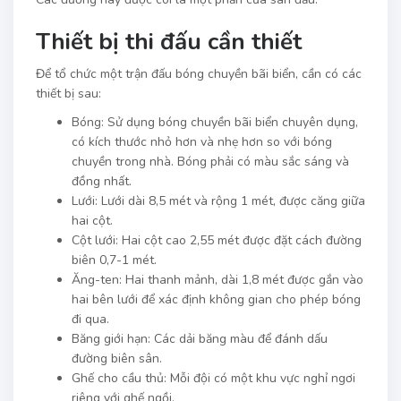
Thiết bị thi đấu cần thiết
Để tổ chức một trận đấu bóng chuyền bãi biển, cần có các
thiết bị sau:
Bóng: Sử dụng bóng chuyền bãi biển chuyên dụng,
có kích thước nhỏ hơn và nhẹ hơn so với bóng
chuyền trong nhà. Bóng phải có màu sắc sáng và
đồng nhất.
Lưới: Lưới dài 8,5 mét và rộng 1 mét, được căng giữa
hai cột.
Cột lưới: Hai cột cao 2,55 mét được đặt cách đường
biên 0,7-1 mét.
Ăng-ten: Hai thanh mảnh, dài 1,8 mét được gắn vào
hai bên lưới để xác định không gian cho phép bóng
đi qua.
Băng giới hạn: Các dải băng màu để đánh dấu
đường biên sân.
Ghế cho cầu thủ: Mỗi đội có một khu vực nghỉ ngơi
riêng với ghế ngồi.