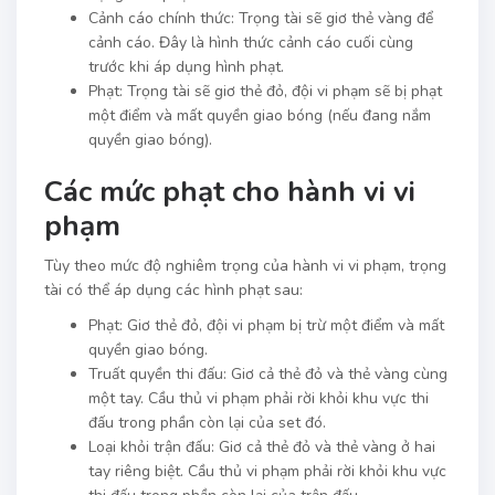
Cảnh cáo chính thức: Trọng tài sẽ giơ thẻ vàng để
cảnh cáo. Đây là hình thức cảnh cáo cuối cùng
trước khi áp dụng hình phạt.
Phạt: Trọng tài sẽ giơ thẻ đỏ, đội vi phạm sẽ bị phạt
một điểm và mất quyền giao bóng (nếu đang nắm
quyền giao bóng).
Các mức phạt cho hành vi vi
phạm
Tùy theo mức độ nghiêm trọng của hành vi vi phạm, trọng
tài có thể áp dụng các hình phạt sau:
Phạt: Giơ thẻ đỏ, đội vi phạm bị trừ một điểm và mất
quyền giao bóng.
Truất quyền thi đấu: Giơ cả thẻ đỏ và thẻ vàng cùng
một tay. Cầu thủ vi phạm phải rời khỏi khu vực thi
đấu trong phần còn lại của set đó.
Loại khỏi trận đấu: Giơ cả thẻ đỏ và thẻ vàng ở hai
tay riêng biệt. Cầu thủ vi phạm phải rời khỏi khu vực