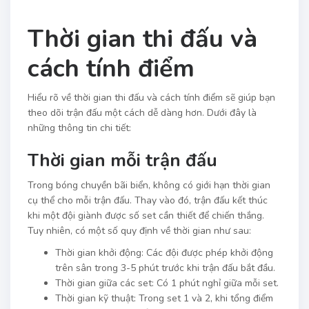
Thời gian thi đấu và
cách tính điểm
Hiểu rõ về thời gian thi đấu và cách tính điểm sẽ giúp bạn
theo dõi trận đấu một cách dễ dàng hơn. Dưới đây là
những thông tin chi tiết:
Thời gian mỗi trận đấu
Trong bóng chuyền bãi biển, không có giới hạn thời gian
cụ thể cho mỗi trận đấu. Thay vào đó, trận đấu kết thúc
khi một đội giành được số set cần thiết để chiến thắng.
Tuy nhiên, có một số quy định về thời gian như sau:
Thời gian khởi động: Các đội được phép khởi động
trên sân trong 3-5 phút trước khi trận đấu bắt đầu.
Thời gian giữa các set: Có 1 phút nghỉ giữa mỗi set.
Thời gian kỹ thuật: Trong set 1 và 2, khi tổng điểm