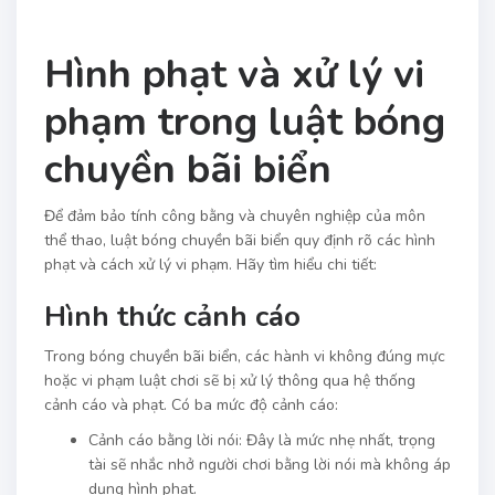
Hình phạt và xử lý vi
phạm trong luật bóng
chuyền bãi biển
Để đảm bảo tính công bằng và chuyên nghiệp của môn
thể thao, luật bóng chuyền bãi biển quy định rõ các hình
phạt và cách xử lý vi phạm. Hãy tìm hiểu chi tiết:
Hình thức cảnh cáo
Trong bóng chuyền bãi biển, các hành vi không đúng mực
hoặc vi phạm luật chơi sẽ bị xử lý thông qua hệ thống
cảnh cáo và phạt. Có ba mức độ cảnh cáo:
Cảnh cáo bằng lời nói: Đây là mức nhẹ nhất, trọng
tài sẽ nhắc nhở người chơi bằng lời nói mà không áp
dụng hình phạt.