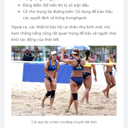
Bảng điểm: Để hiển thị tỷ số trận đấu.
Cờ cho trọng tài đường biên: Sử dụng để báo hiệu
các quyết định về bóng trong/ngoài.
Ngoài ra, các thiết bị bảo hộ cá nhân như kính mát, mũ,
kem chống nắng cũng rất quan trọng để bảo vệ người chơi
khỏi tác động của thời tiết.
Các quy tắc cơ bản của bóng chuyền bãi biển