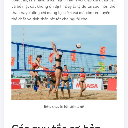
hoạt cao, khả năng thích nghi nhanh với điều kiện thời tiết
và bề mặt cát không ổn định. Đây là lý do tại sao môn thể
thao này không chỉ mang lại niềm vui mà còn rèn luyện
thể chất và tinh thần rất tốt cho người chơi.
Bóng chuyền bãi biển là gì?