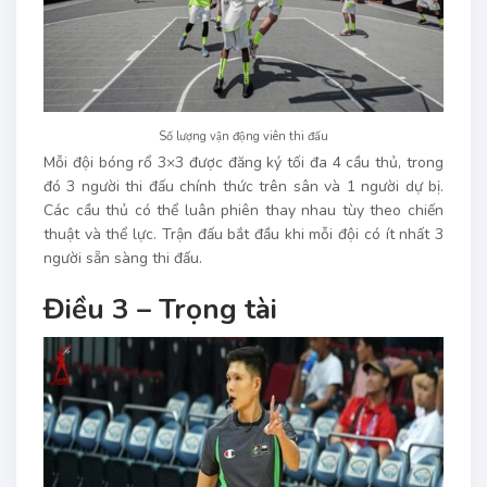
Số lượng vận động viên thi đấu
Mỗi đội bóng rổ 3×3 được đăng ký tối đa 4 cầu thủ, trong
đó 3 người thi đấu chính thức trên sân và 1 người dự bị.
Các cầu thủ có thể luân phiên thay nhau tùy theo chiến
thuật và thể lực. Trận đấu bắt đầu khi mỗi đội có ít nhất 3
người sẵn sàng thi đấu.
Điều 3 – Trọng tài