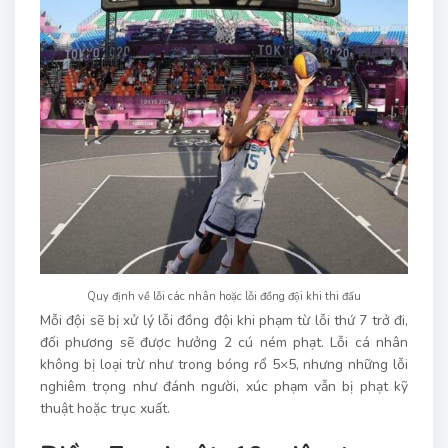
Quy định về lỗi các nhân hoặc lỗi đồng đội khi thi đấu
Mỗi đội sẽ bị xử lý lỗi đồng đội khi phạm từ lỗi thứ 7 trở đi,
đối phương sẽ được hưởng 2 cú ném phạt. Lỗi cá nhân
không bị loại trừ như trong bóng rổ 5×5, nhưng những lỗi
nghiêm trọng như đánh người, xúc phạm vẫn bị phạt kỹ
thuật hoặc trục xuất.