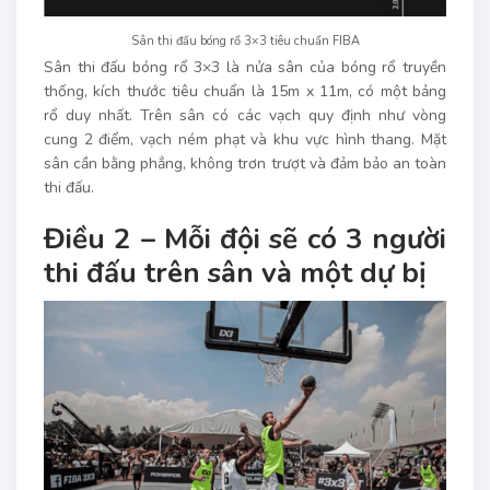
Sân thi đấu bóng rổ 3×3 tiêu chuẩn FIBA
Sân thi đấu bóng rổ 3×3 là nửa sân của bóng rổ truyền
thống, kích thước tiêu chuẩn là 15m x 11m, có một bảng
rổ duy nhất. Trên sân có các vạch quy định như vòng
cung 2 điểm, vạch ném phạt và khu vực hình thang. Mặt
sân cần bằng phẳng, không trơn trượt và đảm bảo an toàn
thi đấu.
Điều 2 – Mỗi đội sẽ có 3 người
thi đấu trên sân và một dự bị