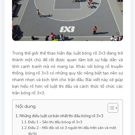
Trong thế giới thể thao hiện đại, luật bóng rổ 3×3 đang trở
thành một chủ đề rất được quan tâm bởi sự hấp dẫn và
tính cạnh tranh mà nó mang lại. Khác với bóng rổ truyền
thống, bóng rổ 3×3 có những quy tắc riêng biệt tạo nên sự
nhanh nhẹn và kịch tính cho trận đấu. Bài viết này sẽ giúp
bạn hiểu rõ hơn về luật thi đấu và cách thức tổ chức các
trận bóng rổ 3×3.
Nội dung
Những điều luật cơ bản nhất thi đấu bóng rổ 3×3
Điều 1 – Sân thi đấu bóng rổ 3×3
Điều 2 – Mỗi đội sẽ có 3 người thi đấu trên sân và một
dự bị