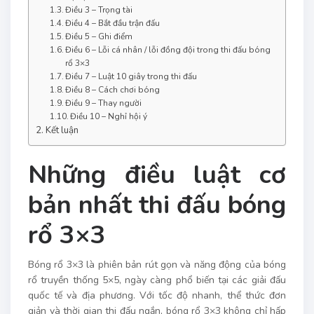
Điều 3 – Trọng tài
Điều 4 – Bắt đầu trận đấu
Điều 5 – Ghi điểm
Điều 6 – Lỗi cá nhân / lỗi đồng đội trong thi đấu bóng
rổ 3×3
Điều 7 – Luật 10 giây trong thi đấu
Điều 8 – Cách chơi bóng
Điều 9 – Thay người
Điều 10 – Nghỉ hội ý
Kết luận
Những điều luật cơ
bản nhất thi đấu bóng
rổ 3×3
Bóng rổ 3×3 là phiên bản rút gọn và năng động của bóng
rổ truyền thống 5×5, ngày càng phổ biến tại các giải đấu
quốc tế và địa phương. Với tốc độ nhanh, thể thức đơn
giản và thời gian thi đấu ngắn, bóng rổ 3×3 không chỉ hấp