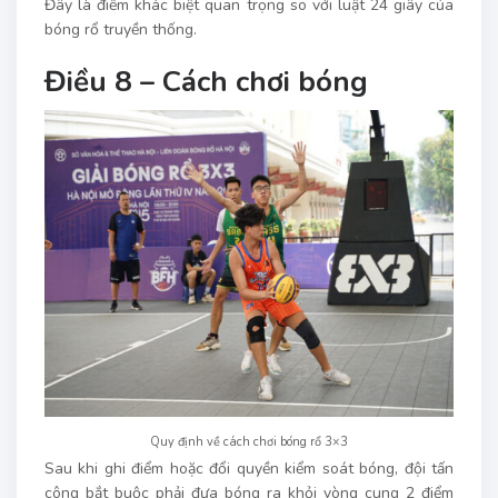
Đây là điểm khác biệt quan trọng so với luật 24 giây của
bóng rổ truyền thống.
Điều 8 – Cách chơi bóng
Quy định về cách chơi bóng rổ 3×3
Sau khi ghi điểm hoặc đổi quyền kiểm soát bóng, đội tấn
công bắt buộc phải đưa bóng ra khỏi vòng cung 2 điểm