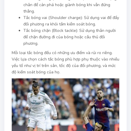
chân để cản phá hoặc giành bóng khi vẫn đứng
thẳng.
Tắc bóng vai (Shoulder charge): Sử dụng vai để đẩy
đối phương ra khỏi tầm kiểm soát bóng.
Tắc bóng chặn (Block tackle): Sử dụng thân người
để chặn đường đi của bóng hoặc cầu thủ đối
phương.
Mỗi loại tắc bóng đều có những ưu điểm và rủi ro riêng.
Việc lựa chọn cách tắc bóng phù hợp phụ thuộc vào nhiều
yếu tố như vị trí trên sân, tốc độ của đối phương, và mức
độ kiểm soát bóng của họ.