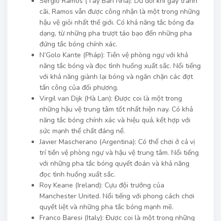
Sergio Ramos (Tây Ban Nha): Dù đôi khi gây tranh
cãi, Ramos vẫn được công nhận là một trong những
hậu vệ giỏi nhất thế giới. Có khả năng tắc bóng đa
dạng, từ những pha trượt táo bạo đến những pha
đứng tắc bóng chính xác.
N’Golo Kante (Pháp): Tiền vệ phòng ngự với khả
năng tắc bóng và đọc tình huống xuất sắc. Nổi tiếng
với khả năng giành lại bóng và ngăn chặn các đợt
tấn công của đối phương.
Virgil van Dijk (Hà Lan): Được coi là một trong
những hậu vệ trung tâm tốt nhất hiện nay. Có khả
năng tắc bóng chính xác và hiệu quả, kết hợp với
sức mạnh thể chất đáng nể.
Javier Mascherano (Argentina): Có thể chơi ở cả vị
trí tiền vệ phòng ngự và hậu vệ trung tâm. Nổi tiếng
với những pha tắc bóng quyết đoán và khả năng
đọc tình huống xuất sắc.
Roy Keane (Ireland): Cựu đội trưởng của
Manchester United. Nổi tiếng với phong cách chơi
quyết liệt và những pha tắc bóng mạnh mẽ.
Franco Baresi (Italy): Được coi là một trong những