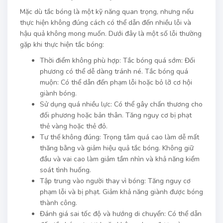
Mặc dù tắc bóng là một kỹ năng quan trọng, nhưng nếu
thực hiện không đúng cách có thể dẫn đến nhiều lỗi và
hậu quả không mong muốn. Dưới đây là một số lỗi thường
gặp khi thực hiện tắc bóng:
Thời điểm không phù hợp: Tắc bóng quá sớm: Đối
phương có thể dễ dàng tránh né. Tắc bóng quá
muộn: Có thể dẫn đến phạm lỗi hoặc bỏ lỡ cơ hội
giành bóng.
Sử dụng quá nhiều lực: Có thể gây chấn thương cho
đối phương hoặc bản thân. Tăng nguy cơ bị phạt
thẻ vàng hoặc thẻ đỏ.
Tư thế không đúng: Trọng tâm quá cao làm dễ mất
thăng bằng và giảm hiệu quả tắc bóng. Không giữ
đầu và vai cao làm giảm tầm nhìn và khả năng kiểm
soát tình huống.
Tập trung vào người thay vì bóng: Tăng nguy cơ
phạm lỗi và bị phạt. Giảm khả năng giành được bóng
thành công.
Đánh giá sai tốc độ và hướng di chuyển: Có thể dẫn