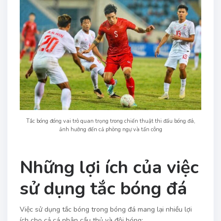
Tắc bóng đóng vai trò quan trọng trong chiến thuật thi đấu bóng đá,
ảnh hưởng đến cả phòng ngự và tấn công
Những lợi ích của việc
sử dụng tắc bóng đá
Việc sử dụng tắc bóng trong bóng đá mang lại nhiều lợi
ích cho cả cá nhân cầu thủ và đội bóng: