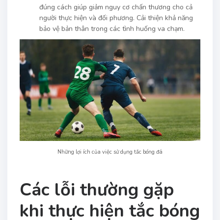
đúng cách giúp giảm nguy cơ chấn thương cho cả
người thực hiện và đối phương. Cải thiện khả năng
bảo vệ bản thân trong các tình huống va chạm.
Những lợi ích của việc sử dụng tắc bóng đá
Các lỗi thường gặp
khi thực hiện tắc bóng