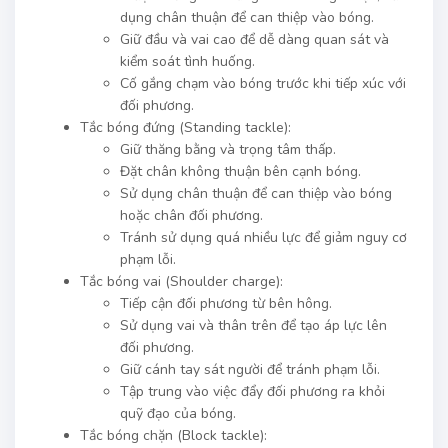
dụng chân thuận để can thiệp vào bóng.
Giữ đầu và vai cao để dễ dàng quan sát và
kiểm soát tình huống.
Cố gắng chạm vào bóng trước khi tiếp xúc với
đối phương.
Tắc bóng đứng (Standing tackle):
Giữ thăng bằng và trọng tâm thấp.
Đặt chân không thuận bên cạnh bóng.
Sử dụng chân thuận để can thiệp vào bóng
hoặc chân đối phương.
Tránh sử dụng quá nhiều lực để giảm nguy cơ
phạm lỗi.
Tắc bóng vai (Shoulder charge):
Tiếp cận đối phương từ bên hông.
Sử dụng vai và thân trên để tạo áp lực lên
đối phương.
Giữ cánh tay sát người để tránh phạm lỗi.
Tập trung vào việc đẩy đối phương ra khỏi
quỹ đạo của bóng.
Tắc bóng chặn (Block tackle):