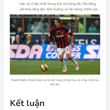
hậu vệ vĩ đại nhất trong lịch sử bóng đá. Nổi tiếng
với khả năng đọc tình huống và tắc bóng chính xác.
Paolo Maldini (Italy) được coi là một trong những hậu vệ vĩ đại nhất mọi
thời đại.
Kết luận