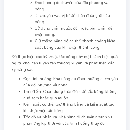
Đọc hướng di chuyển của đối phương và
bóng.
Di chuyển vào vị trí để chặn đường đi của
bóng.
Sử dụng thân người, đùi hoặc bàn chân để
chặn bóng.
Giữ thăng bằng để có thể nhanh chóng kiểm
soát bóng sau khi chặn thành công.
Để thực hiện các kỹ thuật tắc bóng này một cách hiệu quả,
người chơi cần luyện tập thường xuyên và phát triển các
kỹ năng sau:
Đọc tình huống: Khả năng dự đoán hướng di chuyển
của đối phương và bóng.
Thời điểm: Chọn đúng thời điểm để tắc bóng, không
quá sớm hoặc quá muộn.
Kiểm soát cơ thể: Giữ thăng bằng và kiểm soát lực
khi thực hiện tắc bóng.
Tốc độ và phản xạ: Khả năng di chuyển nhanh và
phản ứng kịp thời với các tình huống thay đổi.