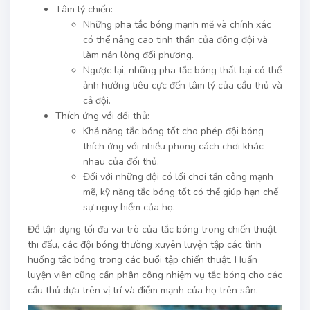
Tâm lý chiến:
Những pha tắc bóng mạnh mẽ và chính xác
có thể nâng cao tinh thần của đồng đội và
làm nản lòng đối phương.
Ngược lại, những pha tắc bóng thất bại có thể
ảnh hưởng tiêu cực đến tâm lý của cầu thủ và
cả đội.
Thích ứng với đối thủ:
Khả năng tắc bóng tốt cho phép đội bóng
thích ứng với nhiều phong cách chơi khác
nhau của đối thủ.
Đối với những đội có lối chơi tấn công mạnh
mẽ, kỹ năng tắc bóng tốt có thể giúp hạn chế
sự nguy hiểm của họ.
Để tận dụng tối đa vai trò của tắc bóng trong chiến thuật
thi đấu, các đội bóng thường xuyên luyện tập các tình
huống tắc bóng trong các buổi tập chiến thuật. Huấn
luyện viên cũng cần phân công nhiệm vụ tắc bóng cho các
cầu thủ dựa trên vị trí và điểm mạnh của họ trên sân.