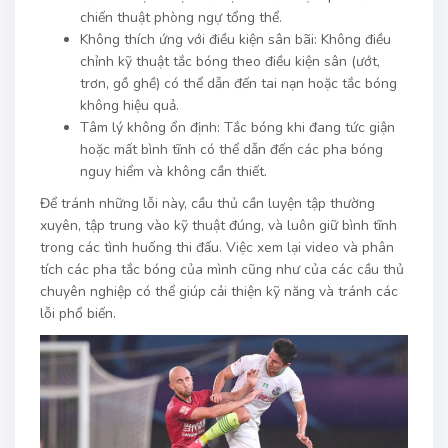
chiến thuật phòng ngự tổng thể.
Không thích ứng với điều kiện sân bãi: Không điều
chỉnh kỹ thuật tắc bóng theo điều kiện sân (ướt,
trơn, gồ ghề) có thể dẫn đến tai nạn hoặc tắc bóng
không hiệu quả.
Tâm lý không ổn định: Tắc bóng khi đang tức giận
hoặc mất bình tĩnh có thể dẫn đến các pha bóng
nguy hiểm và không cần thiết.
Để tránh những lỗi này, cầu thủ cần luyện tập thường
xuyên, tập trung vào kỹ thuật đúng, và luôn giữ bình tĩnh
trong các tình huống thi đấu. Việc xem lại video và phân
tích các pha tắc bóng của mình cũng như của các cầu thủ
chuyên nghiệp có thể giúp cải thiện kỹ năng và tránh các
lỗi phổ biến.