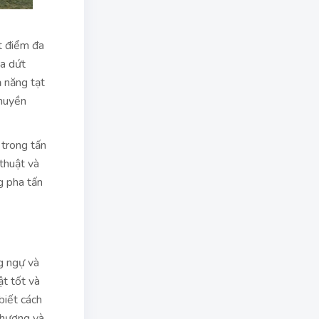
ứt điểm đa
ha dứt
ả năng tạt
chuyền
 trong tấn
 thuật và
g pha tấn
ng ngự và
ật tốt và
biết cách
phương và