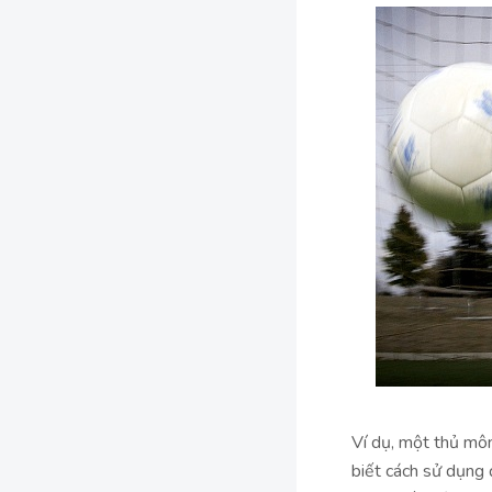
Ví dụ, một thủ môn
biết cách sử dụng 