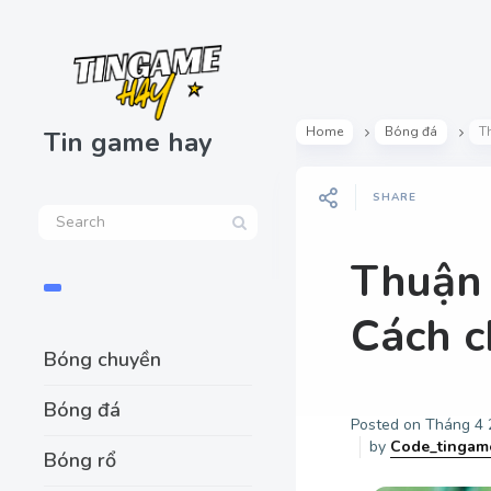
Home
Bóng đá
T
Tin game hay
SHARE
Thuận 
Cách ch
Bóng chuyền
Bóng đá
Posted on
Tháng 4 
by
Code_tingam
Bóng rổ