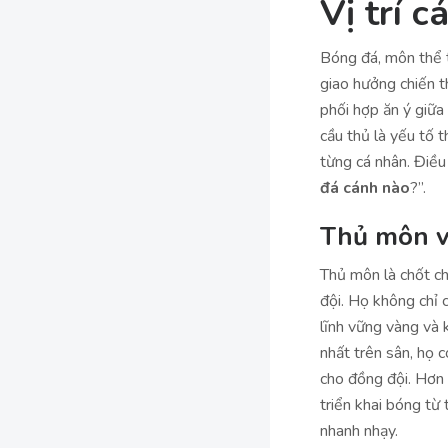
Vị trí 
Bóng đá, môn thể t
giao hưởng chiến th
phối hợp ăn ý giữa 
cầu thủ là yếu tố 
từng cá nhân. Điều
đá cánh nào
?”.
Thủ môn v
Thủ môn là chốt ch
đội. Họ không chỉ 
lĩnh vững vàng và 
nhất trên sân, họ c
cho đồng đội. Hơn 
triển khai bóng từ
nhanh nhạy.