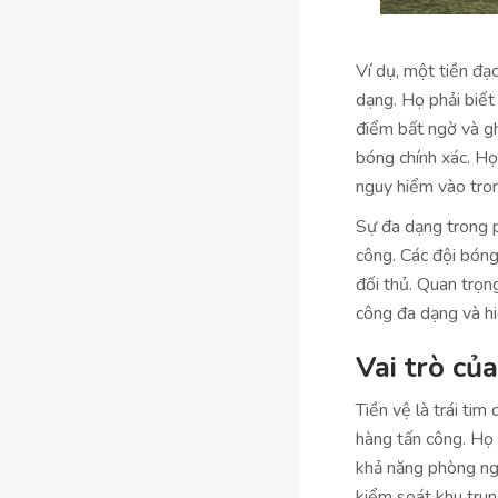
Ví dụ, một tiền đạ
dạng. Họ phải biế
điểm bất ngờ và gh
bóng chính xác. Họ
nguy hiểm vào tro
Sự đa dạng trong p
công. Các đội bóng
đối thủ. Quan trọng
công đa dạng và hi
Vai trò của
Tiền vệ là trái tim
hàng tấn công. Họ 
khả năng phòng ngự
kiểm soát khu trun