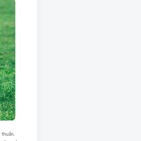
 thuần,