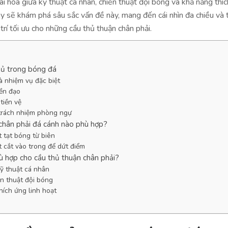
ài hòa giữa kỹ thuật cá nhân, chiến thuật đội bóng và khả năng thí
này sẽ khám phá sâu sắc vấn đề này, mang đến cái nhìn đa chiều và 
 trí tối ưu cho những cầu thủ thuận chân phải.
thủ trong bóng đá
 nhiệm vụ đặc biệt
iền đạo
 tiền vệ
trách nhiệm phòng ngự
chân phải đá cánh nào phù hợp?
t tạt bóng từ biên
t cắt vào trong để dứt điểm
ù hợp cho cầu thủ thuận chân phải?
kỹ thuật cá nhân
ến thuật đội bóng
hích ứng linh hoạt