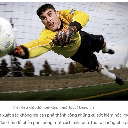
Thủ môn là chốt chặn cuối cùng, người bảo vệ khung thành
 xuất sắc không chỉ cản phá thành công những cú sút hiểm hóc, m
đôi chân để phân phối bóng một cách hiệu quả, tạo ra những pha 