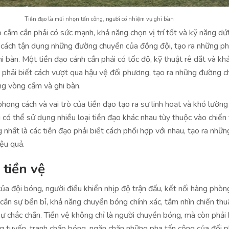
Tiền đạo là mũi nhọn tấn công, người có nhiệm vụ ghi bàn
o cắm cần phải có sức mạnh, khả năng chọn vị trí tốt và kỹ năng d
t cách tận dụng những đường chuyền của đồng đội, tạo ra những p
i bàn. Một tiền đạo cánh cần phải có tốc độ, kỹ thuật rê dắt và kh
 phải biết cách vượt qua hậu vệ đối phương, tạo ra những đường 
ng vòng cấm và ghi bàn.
hong cách và vai trò của tiền đạo tạo ra sự linh hoạt và khó lường
 có thể sử dụng nhiều loại tiền đạo khác nhau tùy thuộc vào chiến
 nhất là các tiền đạo phải biết cách phối hợp với nhau, tạo ra nhữn
ệu quả.
 tiền vệ
 của đội bóng, người điều khiển nhịp độ trận đấu, kết nối hàng phò
cần sự bền bỉ, khả năng chuyền bóng chính xác, tầm nhìn chiến thu
 chắc chắn. Tiền vệ không chỉ là người chuyền bóng, mà còn phải 
g tuyến, tranh chấp bóng, ngăn chặn những pha tấn công của đối 