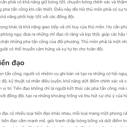
cần phải có khả năng giữ bóng tốt, chuyền bóng chính xác và thậm 
pha tấn công khi cần thiết. Điều này đòi hỏi thủ môn phải có sự tự
khả năng phối hợp tốt với các đồng đội.
ọng khác là khả năng giao tiếp và chỉ huy của thủ môn. Họ cần phả
phòng ngự, đưa ra những chỉ đạo rõ ràng và kịp thời, giúp các hậu 
n chặn những pha tấn công của đối phương. Thủ môn phải là một nh
người có thể truyền cảm hứng và sự tự tin cho toàn đội.
tiền đạo
ọn tấn công, người có nhiệm vụ ghi bàn và tạo ra những cơ hội ngu
c độ, kỹ thuật cá nhân điêu luyện, khả năng dứt điểm chính xác và 
 vị trí. Tiền đạo không chỉ là người kết thúc các pha tấn công, mà 
 với đồng đội, tạo ra những khoảng trống và thu hút sự chú ý của 
 đại, có nhiều loại tiền đạo khác nhau, mỗi loại mang một phong cá
g tiền đạo cắm mạnh mẽ, giỏi tranh chấp bóng bổng và dứt điểm t