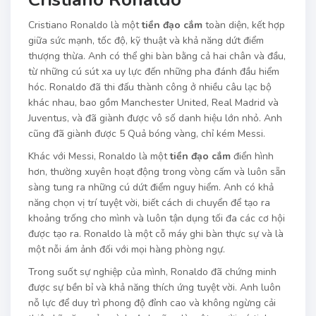
Cristiano Ronaldo là một
tiền đạo cắm
toàn diện, kết hợp
giữa sức mạnh, tốc độ, kỹ thuật và khả năng dứt điểm
thượng thừa. Anh có thể ghi bàn bằng cả hai chân và đầu,
từ những cú sút xa uy lực đến những pha đánh đầu hiểm
hóc. Ronaldo đã thi đấu thành công ở nhiều câu lạc bộ
khác nhau, bao gồm Manchester United, Real Madrid và
Juventus, và đã giành được vô số danh hiệu lớn nhỏ. Anh
cũng đã giành được 5 Quả bóng vàng, chỉ kém Messi.
Khác với Messi, Ronaldo là một
tiền đạo cắm
điển hình
hơn, thường xuyên hoạt động trong vòng cấm và luôn sẵn
sàng tung ra những cú dứt điểm nguy hiểm. Anh có khả
năng chọn vị trí tuyệt vời, biết cách di chuyển để tạo ra
khoảng trống cho mình và luôn tận dụng tối đa các cơ hội
được tạo ra. Ronaldo là một cỗ máy ghi bàn thực sự và là
một nỗi ám ảnh đối với mọi hàng phòng ngự.
Trong suốt sự nghiệp của mình, Ronaldo đã chứng minh
được sự bền bỉ và khả năng thích ứng tuyệt vời. Anh luôn
nỗ lực để duy trì phong độ đỉnh cao và không ngừng cải