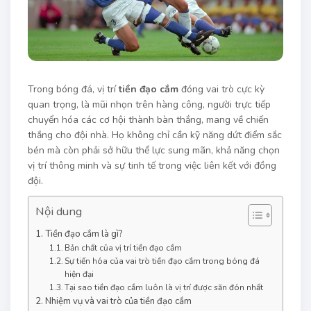
Trong bóng đá, vị trí
tiền đạo cắm
đóng vai trò cực kỳ
quan trọng, là mũi nhọn trên hàng công, người trực tiếp
chuyển hóa các cơ hội thành bàn thắng, mang về chiến
thắng cho đội nhà. Họ không chỉ cần kỹ năng dứt điểm sắc
bén mà còn phải sở hữu thể lực sung mãn, khả năng chọn
vị trí thông minh và sự tinh tế trong việc liên kết với đồng
đội.
Nội dung
Tiền đạo cắm là gì?
Bản chất của vị trí tiền đạo cắm
Sự tiến hóa của vai trò tiền đạo cắm trong bóng đá
hiện đại
Tại sao tiền đạo cắm luôn là vị trí được săn đón nhất
Nhiệm vụ và vai trò của tiền đạo cắm