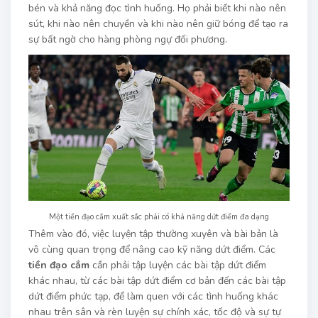
bén và khả năng đọc tình huống. Họ phải biết khi nào nên
sút, khi nào nên chuyền và khi nào nên giữ bóng để tạo ra
sự bất ngờ cho hàng phòng ngự đối phương.
Một tiền đạo cắm xuất sắc phải có khả năng dứt điểm đa dạng
Thêm vào đó, việc luyện tập thường xuyên và bài bản là
vô cùng quan trọng để nâng cao kỹ năng dứt điểm. Các
tiền đạo cắm
cần phải tập luyện các bài tập dứt điểm
khác nhau, từ các bài tập dứt điểm cơ bản đến các bài tập
dứt điểm phức tạp, để làm quen với các tình huống khác
nhau trên sân và rèn luyện sự chính xác, tốc độ và sự tự