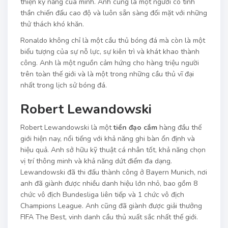
thiện kỹ năng của mình. Anh cũng là một người có tinh
thần chiến đấu cao độ và luôn sẵn sàng đối mặt với những
thử thách khó khăn.
Ronaldo không chỉ là một cầu thủ bóng đá mà còn là một
biểu tượng của sự nỗ lực, sự kiên trì và khát khao thành
công. Anh là một nguồn cảm hứng cho hàng triệu người
trên toàn thế giới và là một trong những cầu thủ vĩ đại
nhất trong lịch sử bóng đá.
Robert Lewandowski
Robert Lewandowski là một
tiền đạo cắm
hàng đầu thế
giới hiện nay, nổi tiếng với khả năng ghi bàn ổn định và
hiệu quả. Anh sở hữu kỹ thuật cá nhân tốt, khả năng chọn
vị trí thông minh và khả năng dứt điểm đa dạng.
Lewandowski đã thi đấu thành công ở Bayern Munich, nơi
anh đã giành được nhiều danh hiệu lớn nhỏ, bao gồm 8
chức vô địch Bundesliga liên tiếp và 1 chức vô địch
Champions League. Anh cũng đã giành được giải thưởng
FIFA The Best, vinh danh cầu thủ xuất sắc nhất thế giới.