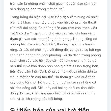
trên sân là những phẩm chất giúp một tiền đạo cắm trở
nên đáng sợ hơn trong mắt đối thủ.
Trong bóng đá hiện đại, vị trí
tiền đạo cắm
cũng có nhiều
biến thể khác nhau, tùy thuộc vào hệ thống chiến thuật
của mỗi đội bóng. Có những tiền đạo cắm chơi theo kiểu
“số 9 cổ điển”, tập trung chủ yếu vào việc ghi bàn và ít
tham gia vào các hoạt động phòng ngự. Nhưng cũng có
những tiền đạo cắm “số 9 ảo”, thường xuyên di chuyển
rộng, lùi sâu để phối hợp với đồng đội và tạo ra sự bất ngờ
cho hàng phòng ngự đối phương. Sự đa dạng trong phong
cách chơi của các tiền đạo cắm đã làm cho vị trí này trở
nên thú vị và khó đoán hơn bao giờ hết. Quan trọng hơn,
tiền đạo cắm
hiện đại không còn là một cá nhân đơn lẻ,
mà là một phần của tập thể. Họ tham gia vào quá trình
xây dựng lối chơi, hỗ trợ phòng ngự và tạo ra những cơ
hội cho đồng đội. Điều này đòi hỏi họ phải có tinh thần
đồng đội cao, khả năng giao tiếp tốt và sự sẵn sàng hy
sinh vì lợi ích chung của đội bóng.
Sự tiến hóa của vai trò tiền