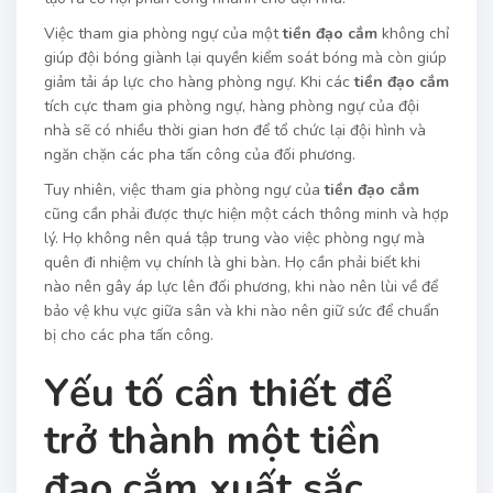
Việc tham gia phòng ngự của một
tiền đạo cắm
không chỉ
giúp đội bóng giành lại quyền kiểm soát bóng mà còn giúp
giảm tải áp lực cho hàng phòng ngự. Khi các
tiền đạo cắm
tích cực tham gia phòng ngự, hàng phòng ngự của đội
nhà sẽ có nhiều thời gian hơn để tổ chức lại đội hình và
ngăn chặn các pha tấn công của đối phương.
Tuy nhiên, việc tham gia phòng ngự của
tiền đạo cắm
cũng cần phải được thực hiện một cách thông minh và hợp
lý. Họ không nên quá tập trung vào việc phòng ngự mà
quên đi nhiệm vụ chính là ghi bàn. Họ cần phải biết khi
nào nên gây áp lực lên đối phương, khi nào nên lùi về để
bảo vệ khu vực giữa sân và khi nào nên giữ sức để chuẩn
bị cho các pha tấn công.
Yếu tố cần thiết để
trở thành một tiền
đạo cắm xuất sắc