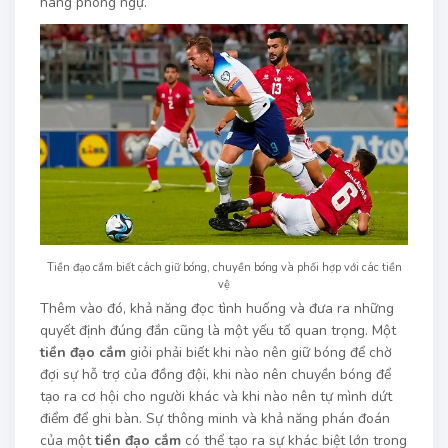
hàng phòng ngự.
Tiền đạo cắm biết cách giữ bóng, chuyền bóng và phối hợp với các tiền
vệ
Thêm vào đó, khả năng đọc tình huống và đưa ra những
quyết định đúng đắn cũng là một yếu tố quan trọng. Một
tiền đạo cắm
giỏi phải biết khi nào nên giữ bóng để chờ
đợi sự hỗ trợ của đồng đội, khi nào nên chuyền bóng để
tạo ra cơ hội cho người khác và khi nào nên tự mình dứt
điểm để ghi bàn. Sự thông minh và khả năng phán đoán
của một
tiền đạo cắm
có thể tạo ra sự khác biệt lớn trong