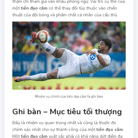
thậm chí tham gia vào khâu phòng ngự. Vai trò cụ thể của
một
tiền đạo cắm
có thể thay đổi tùy thuộc vào chiến
thuật của đội bóng và phẩm chất cá nhân của cầu thủ.
Nhiệm vụ chính của tiền đạo cắm là ghi bàn
Ghi bàn – Mục tiêu tối thượng
Đây là nhiệm vụ quan trọng nhất và cũng là thước đo
chính xác nhất cho sự thành công của một
tiền đạo cắm
.
Một
tiền đạo cắm
xuất sắc phải có khả năng dứt điểm đa