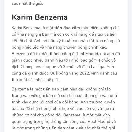
sắc nhất thế giới.
Karim Benzema
Karim Benzema là một
tiền đạo cắm
toàn diện, không chỉ
có khả năng ghi bàn mà còn có khả năng kiến tạo và liên
kết lối chơi. Anh sở hữu kỹ thuật cá nhân tốt, khả năng giữ
bóng khéo léo và khả năng chuyền bóng chính xác.
Benzema đã thi đấu thành công ở Real Madrid, nơi anh đã
giành được nhiều danh hiệu lớn nhỏ, bao gồm 4 chức vô
địch Champions League và 3 chức vô địch La Liga. Anh
cũng đã giành được Quả bóng vàng 2022, vinh danh cầu
thủ xuất sắc nhất thế giới.
Benzema là một
tiền đạo cắm
hiện đại, không chỉ tập
trung vào việc ghi bàn mà còn tích cực tham gia vào quá
trình xây dựng lối chơi của đội bóng. Anh thường xuyên
lùi sâu để nhận bóng, phối hợp với các tiền vệ và tạo ra
những cơ hội cho đồng đội. Benzema là một mắt xích
quan trọng trong hệ thống tấn công của Real Madrid và
là một trong những
tiền đạo cắm
xuất sắc nhất thế giới.