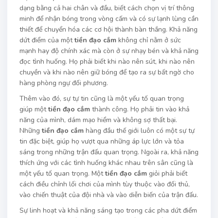
dạng bằng cả hai chân và đầu, biết cách chọn vị trí thông
minh để nhận bóng trong vòng cấm và có sự lạnh lùng cần
thiết để chuyển hóa các cơ hội thành bàn thắng. Khả năng
dứt điểm của một
tiền đạo cắm
không chỉ nằm ở sức
mạnh hay độ chính xác mà còn ở sự nhạy bén và khả năng
đọc tình huống. Họ phải biết khi nào nên sút, khi nào nên
chuyền và khi nào nên giữ bóng để tạo ra sự bất ngờ cho
hàng phòng ngự đối phương.
Thêm vào đó, sự tự tin cũng là một yếu tố quan trọng
giúp một
tiền đạo cắm
thành công. Họ phải tin vào khả
năng của mình, dám mạo hiểm và không sợ thất bại.
Những
tiền đạo cắm
hàng đầu thế giới luôn có một sự tự
tin đặc biệt, giúp họ vượt qua những áp lực lớn và tỏa
sáng trong những trận đấu quan trọng. Ngoài ra, khả năng
thích ứng với các tình huống khác nhau trên sân cũng là
một yếu tố quan trọng. Một
tiền đạo cắm
giỏi phải biết
cách điều chỉnh lối chơi của mình tùy thuộc vào đối thủ,
vào chiến thuật của đội nhà và vào diễn biến của trận đấu.
Sự linh hoạt và khả năng sáng tạo trong các pha dứt điểm