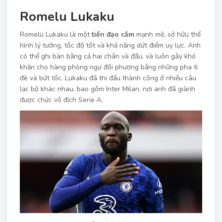
Romelu Lukaku
Romelu Lukaku là một
tiền đạo cắm
mạnh mẽ, sở hữu thể
hình lý tưởng, tốc độ tốt và khả năng dứt điểm uy lực. Anh
có thể ghi bàn bằng cả hai chân và đầu, và luôn gây khó
khăn cho hàng phòng ngự đối phương bằng những pha tì
đè và bứt tốc. Lukaku đã thi đấu thành công ở nhiều câu
lạc bộ khác nhau, bao gồm Inter Milan, nơi anh đã giành
được chức vô địch Serie A.