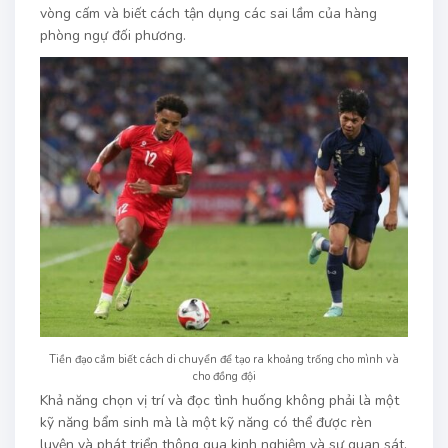
vòng cấm và biết cách tận dụng các sai lầm của hàng
phòng ngự đối phương.
Tiền đạo cắm biết cách di chuyển để tạo ra khoảng trống cho mình và
cho đồng đội
Khả năng chọn vị trí và đọc tình huống không phải là một
kỹ năng bẩm sinh mà là một kỹ năng có thể được rèn
luyện và phát triển thông qua kinh nghiệm và sự quan sát.