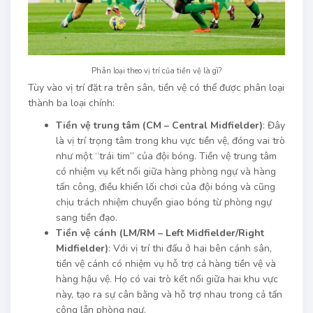
Phân loại theo vị trí của tiền vệ là gì?
Tùy vào vị trí đặt ra trên sân, tiền vệ có thể được phân loại
thành ba loại chính:
Tiền vệ trung tâm (CM – Central Midfielder)
: Đây
là vị trí trọng tâm trong khu vực tiền vệ, đóng vai trò
như một “trái tim” của đội bóng. Tiền vệ trung tâm
có nhiệm vụ kết nối giữa hàng phòng ngự và hàng
tấn công, điều khiển lối chơi của đội bóng và cũng
chịu trách nhiệm chuyển giao bóng từ phòng ngự
sang tiền đạo.
Tiền vệ cánh (LM/RM – Left Midfielder/Right
Midfielder)
: Với vị trí thi đấu ở hai bên cánh sân,
tiền vệ cánh có nhiệm vụ hỗ trợ cả hàng tiền vệ và
hàng hậu vệ. Họ có vai trò kết nối giữa hai khu vực
này, tạo ra sự cân bằng và hỗ trợ nhau trong cả tấn
công lẫn phòng ngự.