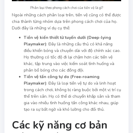
Phân loại theo phong cách chơi của tiền vệ là gì?
Ngoài những cách phân loại trên, tiền vệ cũng có thể được
chia thành từng nhóm dựa trên phong cách chơi của họ.
Dưới đây là những ví dụ cụ thể:
Tiền vệ kiến thiết từ tuyến dưới (Deep-lying
Playmaker)
: Đây là những cầu thủ có khả năng
điều khiển bóng và chuyền dài với độ chính xác cao.
Họ thường có tốc độ đi lại chậm hơn các tiền vệ
khác, tập trung vào việc kiểm soát tình huống và
phân bổ bóng cho các đồng đội.
Tiền vệ tấn công tự do (Free-roaming
Playmaker)
: Đây là loại tiền vệ tự do và linh hoạt
trong cách chơi, không bị ràng buộc bởi một vị trí cụ
thể trên sân. Họ có thể di chuyển khắp sân và tham
gia vào nhiều tình huống tấn công khác nhau, giúp
tạo ra sự bất ngờ và khó lường cho đối thủ.
Các kỹ năng cơ bản