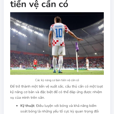
tiền vệ cần có
Các kỹ năng cơ bản tiền vệ cần có
Để trở thành một tiền vệ xuất sắc, cầu thủ cần có một loạt
kỹ năng cơ bản và đặc biệt để có thể đáp ứng được nhiệm
vụ của mình trên sân.
Kỹ thuật
: Điêu luyện với bóng và khả năng kiểm
soát bóng là những yếu tố cực kỳ quan trọng đối