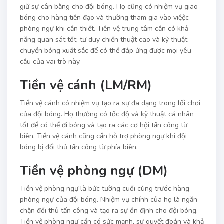
giữ sự cân bằng cho đội bóng. Họ cũng có nhiệm vụ giao
bóng cho hàng tiền đạo và thường tham gia vào việệc
phòng ngự khi cần thiết. Tiền vệ trung tâm cần có khả
năng quan sát tốt, tư duy chiến thuật cao và kỹ thuật
chuyền bóng xuất sắc để có thể đáp ứng được mọi yêu
cầu của vai trò này.
Tiền vệ cánh (LM/RM)
Tiền vệ cánh có nhiệm vụ tạo ra sự đa dạng trong lối chơi
của đội bóng. Họ thường có tốc độ và kỹ thuật cá nhân
tốt để có thể đi bóng và tạo ra các cơ hội tấn công từ
biên. Tiền vệ cánh cũng cần hỗ trợ phòng ngự khi đội
bóng bị đối thủ tấn công từ phía biên.
Tiền vệ phòng ngự (DM)
Tiền vệ phòng ngự là bức tường cuối cùng trước hàng
phòng ngự của đội bóng. Nhiệm vụ chính của họ là ngăn
chặn đối thủ tấn công và tạo ra sự ổn định cho đội bóng.
Tiền vệ phòng ngự cần có sức mạnh, sự quyết đoán và khả