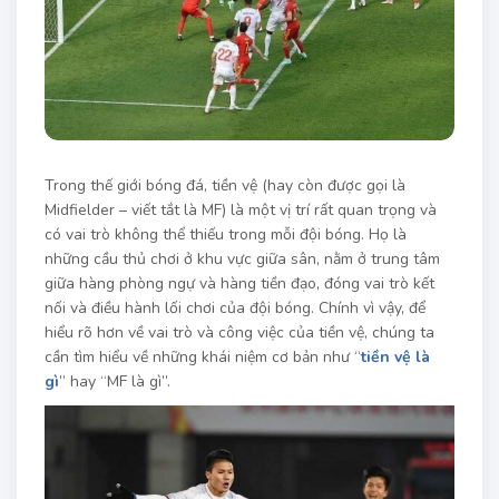
Trong thế giới bóng đá, tiền vệ (hay còn được gọi là
Midfielder – viết tắt là MF) là một vị trí rất quan trọng và
có vai trò không thể thiếu trong mỗi đội bóng. Họ là
những cầu thủ chơi ở khu vực giữa sân, nằm ở trung tâm
giữa hàng phòng ngự và hàng tiền đạo, đóng vai trò kết
nối và điều hành lối chơi của đội bóng. Chính vì vậy, để
hiểu rõ hơn về vai trò và công việc của tiền vệ, chúng ta
cần tìm hiểu về những khái niệm cơ bản như “
tiền vệ là
gì
” hay “MF là gì”.