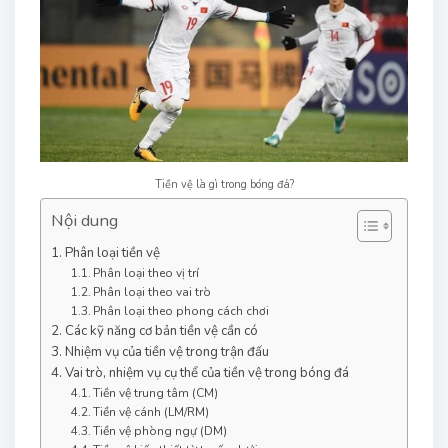
Tiền vệ là gì trong bóng đá?
Nội dung
Phân loại tiền vệ
Phân loại theo vị trí
Phân loại theo vai trò
Phân loại theo phong cách chơi
Các kỹ năng cơ bản tiền vệ cần có
Nhiệm vụ của tiền vệ trong trận đấu
Vai trò, nhiệm vụ cụ thể của tiền vệ trong bóng đá
Tiền vệ trung tâm (CM)
Tiền vệ cánh (LM/RM)
Tiền vệ phòng ngự (DM)