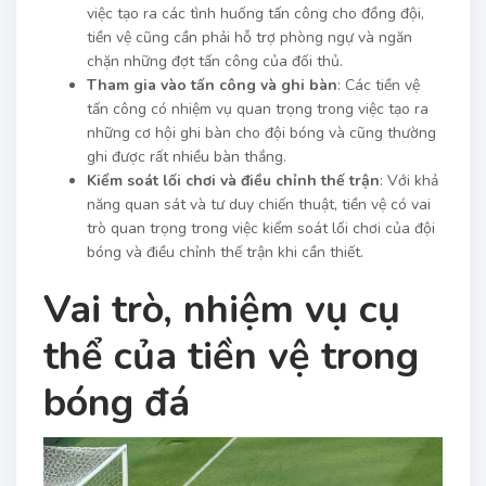
việc tạo ra các tình huống tấn công cho đồng đội,
tiền vệ cũng cần phải hỗ trợ phòng ngự và ngăn
chặn những đợt tấn công của đối thủ.
Tham gia vào tấn công và ghi bàn
: Các tiền vệ
tấn công có nhiệm vụ quan trọng trong việc tạo ra
những cơ hội ghi bàn cho đội bóng và cũng thường
ghi được rất nhiều bàn thắng.
Kiểm soát lối chơi và điều chỉnh thế trận
: Với khả
năng quan sát và tư duy chiến thuật, tiền vệ có vai
trò quan trọng trong việc kiểm soát lối chơi của đội
bóng và điều chỉnh thế trận khi cần thiết.
Vai trò, nhiệm vụ cụ
thể của tiền vệ trong
bóng đá