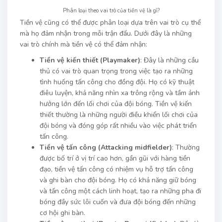
Phân loại theo vai trò của tiền vệ là gì?
Tiền vệ cũng có thể được phân loại dựa trên vai trò cụ thể
mà họ đảm nhận trong mỗi trận đấu. Dưới đây là những
vai trò chính mà tiền vệ có thể đảm nhận:
Tiền vệ kiến thiết (Playmaker)
: Đây là những cầu
thủ có vai trò quan trọng trong việc tạo ra những
tình huống tấn công cho đồng đội. Họ có kỹ thuật
điêu luyện, khả năng nhìn xa trông rộng và tầm ảnh
hưởng lớn đến lối chơi của đội bóng. Tiền vệ kiến
thiết thường là những người điều khiển lối chơi của
đội bóng và đóng góp rất nhiều vào việc phát triển
tấn công.
Tiền vệ tấn công (Attacking midfielder)
: Thường
được bố trí ở vị trí cao hơn, gần gũi với hàng tiền
đạo, tiền vệ tấn công có nhiệm vụ hỗ trợ tấn công
và ghi bàn cho đội bóng. Họ có khả năng giữ bóng
và tấn công một cách linh hoạt, tạo ra những pha đi
bóng đầy sức lôi cuốn và đưa đội bóng đến những
cơ hội ghi bàn.