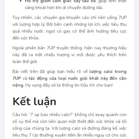
Hỗ trợ giảm cảm giác say tàu xe
, giúp tinh thần
sảng khoái hơn khi di chuyển đường dài.
Tuy nhiên, các chuyên gia khuyến cáo chỉ nên uống 7UP
với lượng hợp lý. Bởi bên cạnh những lợi ích, việc tiêu thụ
quá nhiều nước ngọt có gas có thể ảnh hưởng tiêu cực
đến sức khỏe.
Ngoài phiên bản 7UP truyền thống, hiện nay thương hiệu
này đã ra mắt nhiều hương vị mới được yêu thích trên
toàn thế giới.
Bài viết trên đã giúp bạn hiểu rõ về
lượng calo trong
7UP
và
tác động của loại nước giải khát này đến cân
nặng
. Hy vọng đây sẽ là thông tin hữu ích cho bạn!
Kết luận
Câu hỏi “7 up bao nhiêu calo?” không chỉ xoay quanh con
số cụ thể mà còn liên quan mật thiết đến sức khỏe và lối
sống của chúng ta. Với lượng calo và đường đáng kể, việc
tiêu thụ 7 Up thường xuyên tiềm ẩn nhiều nguy cơ cho sức