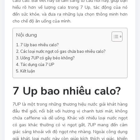
calo cao. Bài viết này sẽ làm sáng tỏ câu hỏi này, giúp bạn
hiểu rõ hơn về lượng calo trong 7 Up, tác động của nó
đến sức khỏe, và đưa ra những lựa chọn thông minh hơn
cho chế độ ăn uống của mình.
Nội dung
7 Up bao nhiêu calo?
Các loại nước ngọt có gas chứa bao nhiêu calo?
Uống 7UP có gây béo không?
Tác dụng của 7 UP
Kết luận
7 Up bao nhiêu calo?
7UP là một trong những thương hiệu nước giải khát hàng
đầu thế giới, nổi bật với hương vị chanh tươi mát, không
chứa caffeine và dễ uống. Khác với nhiều loại nước ngọt
có gas khác thường có vị ngọt gắt, 7UP mang đến cảm
giác sảng khoái với độ ngọt nhẹ nhàng. Ngoài công dụng
giải khát, loại nước này còn giúp kích thích vị giác, khiến