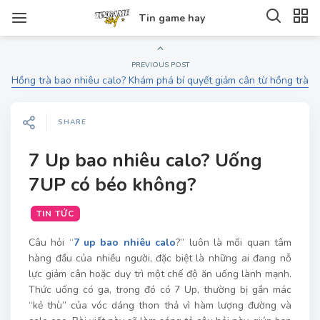
Tin game hay
PREVIOUS POST
Hồng trà bao nhiêu calo? Khám phá bí quyết giảm cân từ hồng trà
SHARE
7 Up bao nhiêu calo? Uống
7UP có béo không?
TIN TỨC
Câu hỏi “
7 up bao nhiêu calo
?” luôn là mối quan tâm
hàng đầu của nhiều người, đặc biệt là những ai đang nỗ
lực giảm cân hoặc duy trì một chế độ ăn uống lành mạnh.
Thức uống có ga, trong đó có 7 Up, thường bị gắn mác
“kẻ thù” của vóc dáng thon thả vì hàm lượng đường và