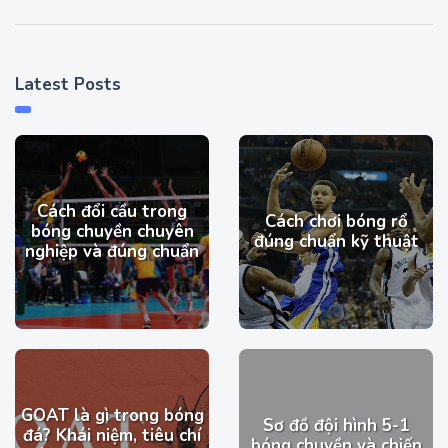
Latest Posts
Cách đổi cầu trong
Cách chơi bóng rổ
bóng chuyền chuyên
đúng chuẩn kỹ thuật
nghiệp và đúng chuẩn
GOAT là gì trong bóng
Sơ đồ đội hình 5-1
đá? Khái niệm, tiêu chí
bóng chuyền và chiến