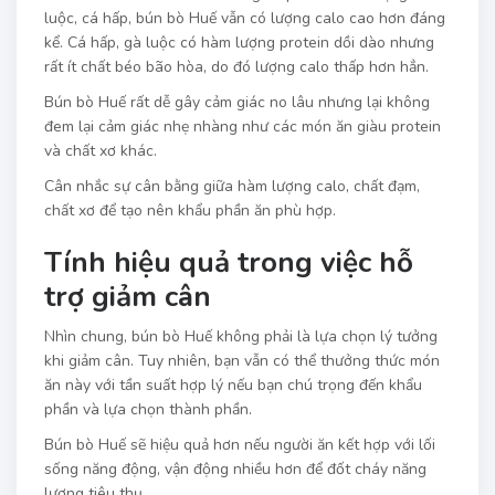
luộc, cá hấp, bún bò Huế vẫn có lượng calo cao hơn đáng
kể. Cá hấp, gà luộc có hàm lượng protein dồi dào nhưng
rất ít chất béo bão hòa, do đó lượng calo thấp hơn hẳn.
Bún bò Huế rất dễ gây cảm giác no lâu nhưng lại không
đem lại cảm giác nhẹ nhàng như các món ăn giàu protein
và chất xơ khác.
Cân nhắc sự cân bằng giữa hàm lượng calo, chất đạm,
chất xơ để tạo nên khẩu phần ăn phù hợp.
Tính hiệu quả trong việc hỗ
trợ giảm cân
Nhìn chung, bún bò Huế không phải là lựa chọn lý tưởng
khi giảm cân. Tuy nhiên, bạn vẫn có thể thưởng thức món
ăn này với tần suất hợp lý nếu bạn chú trọng đến khẩu
phần và lựa chọn thành phần.
Bún bò Huế sẽ hiệu quả hơn nếu người ăn kết hợp với lối
sống năng động, vận động nhiều hơn để đốt cháy năng
lượng tiêu thụ.