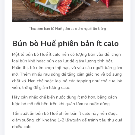
Thực đơn bún bò Huế giảm calo cho người ăn kiêng
Bún bò Huế phiên bản ít calo
Một tô bún bò Huế ít calo nên có lượng bún vừa đủ, chọn
loại bún khô hoặc bún gạo lứt để giảm lượng tinh bột.
Phần thịt bò nên chọn thịt nạc, và yêu cầu người bán giảm
mỡ. Thêm nhiều rau sống để tăng cảm giác no và bổ sung
chất xơ. Hạn chế hoặc loại bỏ các topping như chả cua, bò
viên, trứng để giảm lượng calo.
Hãy cân nhắc chế biến nước dùng ít mỡ hơn, bằng cách
lược bỏ mỡ nổi bên trên khi quán làm ra nước dùng.
Tần suất ăn bún bò Huế phiên bản ít calo này nên được
giảm xuống, chỉ khoảng 1-2 lần/tuần để tránh tiêu thụ quá
nhiều calo.