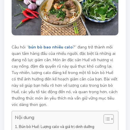
Câu hỏi “
bún bò bao nhiêu calo
?” đang trở thành mối
quan tâm hàng đầu của nhiều người, đặc biệt là những ai
đang nỗ lực giảm cân. Món ăn đặc sản Huế với hương vị
cay nồng, đậm đà quyến rũ này quả thực khó cưỡng lại.
Tuy nhiên, lượng calo đáng kể trong một tô bún bò Huế
có thể ảnh hưởng đến kế hoạch giảm cân của bạn. Bài viết
này sẽ giúp bạn hiểu rõ hơn về lượng calo trong bún bò
Huế, các yếu tố tác động đến nó, và quan trọng hơn, cách
thưởng thức món ăn yêu thích mà vẫn giữ vững mục tiêu
vóc dáng thon gọn.
Nội dung
Bún bò Huế: Lượng calo và giá trị dinh dưỡng