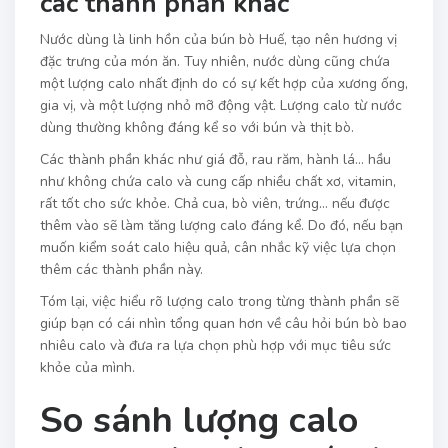
các thành phần khác
Nước dùng là linh hồn của bún bò Huế, tạo nên hương vị
đặc trưng của món ăn. Tuy nhiên, nước dùng cũng chứa
một lượng calo nhất định do có sự kết hợp của xương ống,
gia vị, và một lượng nhỏ mỡ động vật. Lượng calo từ nước
dùng thường không đáng kể so với bún và thịt bò.
Các thành phần khác như giá đỗ, rau răm, hành lá… hầu
như không chứa calo và cung cấp nhiều chất xơ, vitamin,
rất tốt cho sức khỏe. Chả cua, bò viên, trứng… nếu được
thêm vào sẽ làm tăng lượng calo đáng kể. Do đó, nếu bạn
muốn kiểm soát calo hiệu quả, cân nhắc kỹ việc lựa chọn
thêm các thành phần này.
Tóm lại, việc hiểu rõ lượng calo trong từng thành phần sẽ
giúp bạn có cái nhìn tổng quan hơn về câu hỏi bún bò bao
nhiêu calo và đưa ra lựa chọn phù hợp với mục tiêu sức
khỏe của mình.
So sánh lượng calo