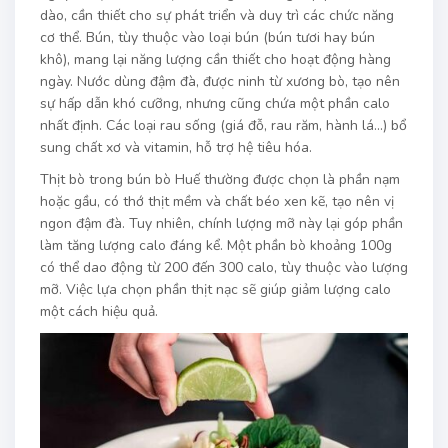
dào, cần thiết cho sự phát triển và duy trì các chức năng
cơ thể. Bún, tùy thuộc vào loại bún (bún tươi hay bún
khô), mang lại năng lượng cần thiết cho hoạt động hàng
ngày. Nước dùng đậm đà, được ninh từ xương bò, tạo nên
sự hấp dẫn khó cưỡng, nhưng cũng chứa một phần calo
nhất định. Các loại rau sống (giá đỗ, rau răm, hành lá…) bổ
sung chất xơ và vitamin, hỗ trợ hệ tiêu hóa.
Thịt bò trong bún bò Huế thường được chọn là phần nạm
hoặc gầu, có thớ thịt mềm và chất béo xen kẽ, tạo nên vị
ngon đậm đà. Tuy nhiên, chính lượng mỡ này lại góp phần
làm tăng lượng calo đáng kể. Một phần bò khoảng 100g
có thể dao động từ 200 đến 300 calo, tùy thuộc vào lượng
mỡ. Việc lựa chọn phần thịt nạc sẽ giúp giảm lượng calo
một cách hiệu quả.