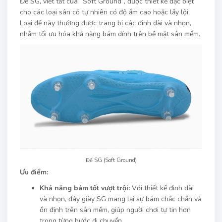
Đế SG, viết tắt của “Soft Ground”, được thiết kế đặc biệt
cho các loại sân cỏ tự nhiên có độ ẩm cao hoặc lầy lội.
Loại đế này thường được trang bị các đinh dài và nhọn,
nhằm tối ưu hóa khả năng bám dính trên bề mặt sân mềm.
Đế SG (Soft Ground)
Ưu điểm:
Khả năng bám tốt vượt trội:
Với thiết kế đinh dài
và nhọn, đáy giày SG mang lại sự bám chắc chắn và
ổn định trên sân mềm, giúp người chơi tự tin hơn
trong từng bước di chuyển.