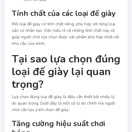
Tính chất của các loại đế giày
Mỗi loại đế giày có tính chất riêng, phù hợp với từng loại
sân cỏ nhân tạo. Việc hiểu rõ về những tính chất này sẽ
giúp người chơi lựa chọn được sản phẩm phù hợp nhất với
nhu cầu của mình.
Tại sao lựa chọn đúng
loại đế giày lại quan
trọng?
Lựa chọn đúng loại đế giày là điều cần thiết bởi nhiều lý
do quan trọng. Dưới đây là một số lý do chính mà người
chơi cần lưu ý khi chọn đế giày:
Tăng cường hiệu suất chơi