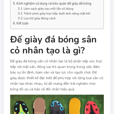
Kinh nghiệm sử dụng và bảo quản đế giày đá bóng
Làm sạch giày sau mỗi lần sử dụng
Tránh phơi giày trực tiếp dưới ánh nắng mặt trời
Lưu trữ giày đúng cách
Kết luận
Đế giày đá bóng sân
cỏ nhân tạo là gì?
Đế giày đá bóng sân cỏ nhân tạo là bộ phận tiếp xúc trực
tiếp với mặt sân, đóng vai trò quan trọng trong việc đảm
bảo sự ổn định, bám sân và tạo lực cho người chơi. Đế
giày được thiết kế đặc biệt để phù hợp với từng loại sân cỏ
nhân tạo khác nhau, từ đó mang đến trải nghiệm chơi
bóng tối ưu và bảo vệ đôi chân hiệu quả.