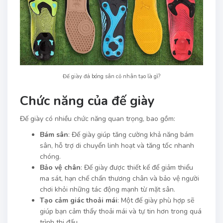
Đế giày đá bóng sân cỏ nhân tạo là gì?
Chức năng của đế giày
Đế giày có nhiều chức năng quan trọng, bao gồm:
Bám sân
: Đế giày giúp tăng cường khả năng bám
sân, hỗ trợ di chuyển linh hoạt và tăng tốc nhanh
chóng.
Bảo vệ chân
: Đế giày được thiết kế để giảm thiểu
ma sát, hạn chế chấn thương chân và bảo vệ người
chơi khỏi những tác động mạnh từ mặt sân.
Tạo cảm giác thoải mái
: Một đế giày phù hợp sẽ
giúp bạn cảm thấy thoải mái và tự tin hơn trong quá
trình thi đấu.