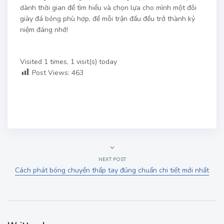
dành thời gian để tìm hiểu và chọn lựa cho mình một đôi
giày đá bóng phù hợp, để mỗi trận đấu đều trở thành kỷ
niệm đáng nhớ!
Visited 1 times, 1 visit(s) today
Post Views:
463
NEXT POST
Cách phát bóng chuyền thấp tay đúng chuẩn chi tiết mới nhất