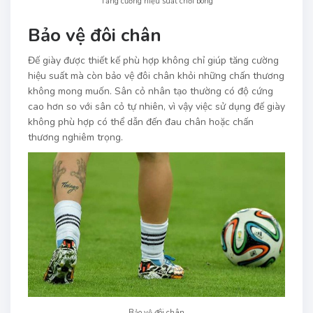
Tăng cường hiệu suất chơi bóng
Bảo vệ đôi chân
Đế giày được thiết kế phù hợp không chỉ giúp tăng cường
hiệu suất mà còn bảo vệ đôi chân khỏi những chấn thương
không mong muốn. Sân cỏ nhân tạo thường có độ cứng
cao hơn so với sân cỏ tự nhiên, vì vậy việc sử dụng đế giày
không phù hợp có thể dẫn đến đau chân hoặc chấn
thương nghiêm trọng.
Bảo vệ đôi chân