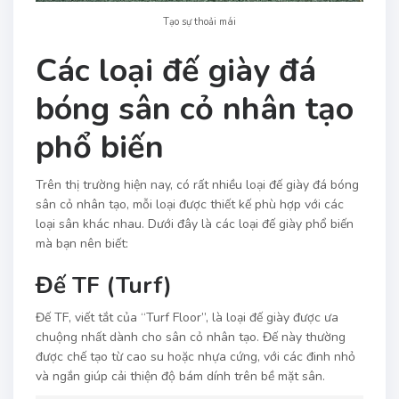
Tạo sự thoải mái
Các loại đế giày đá
bóng sân cỏ nhân tạo
phổ biến
Trên thị trường hiện nay, có rất nhiều loại đế giày đá bóng
sân cỏ nhân tạo, mỗi loại được thiết kế phù hợp với các
loại sân khác nhau. Dưới đây là các loại đế giày phổ biến
mà bạn nên biết:
Đế TF (Turf)
Đế TF, viết tắt của “Turf Floor”, là loại đế giày được ưa
chuộng nhất dành cho sân cỏ nhân tạo. Đế này thường
được chế tạo từ cao su hoặc nhựa cứng, với các đinh nhỏ
và ngắn giúp cải thiện độ bám dính trên bề mặt sân.