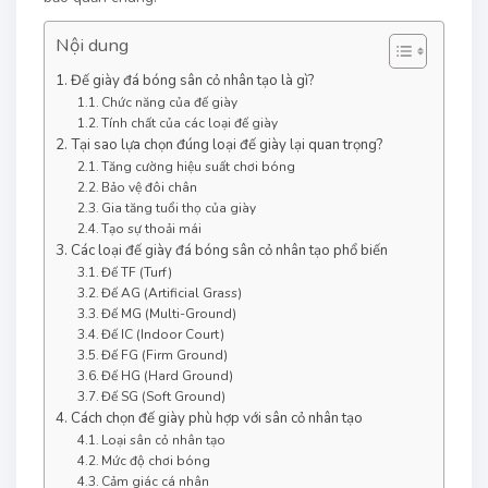
Nội dung
Đế giày đá bóng sân cỏ nhân tạo là gì?
Chức năng của đế giày
Tính chất của các loại đế giày
Tại sao lựa chọn đúng loại đế giày lại quan trọng?
Tăng cường hiệu suất chơi bóng
Bảo vệ đôi chân
Gia tăng tuổi thọ của giày
Tạo sự thoải mái
Các loại đế giày đá bóng sân cỏ nhân tạo phổ biến
Đế TF (Turf)
Đế AG (Artificial Grass)
Đế MG (Multi-Ground)
Đế IC (Indoor Court)
Đế FG (Firm Ground)
Đế HG (Hard Ground)
Đế SG (Soft Ground)
Cách chọn đế giày phù hợp với sân cỏ nhân tạo
Loại sân cỏ nhân tạo
Mức độ chơi bóng
Cảm giác cá nhân