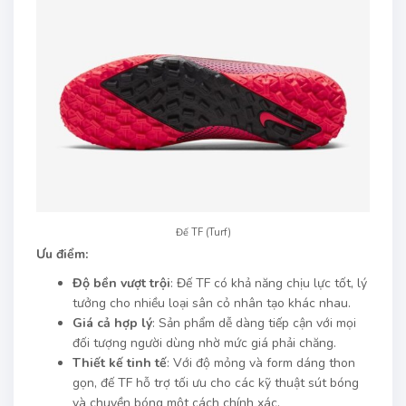
Đế TF (Turf)
Ưu điểm:
Độ bền vượt trội
: Đế TF có khả năng chịu lực tốt, lý
tưởng cho nhiều loại sân cỏ nhân tạo khác nhau.
Giá cả hợp lý
: Sản phẩm dễ dàng tiếp cận với mọi
đối tượng người dùng nhờ mức giá phải chăng.
Thiết kế tinh tế
: Với độ mỏng và form dáng thon
gọn, đế TF hỗ trợ tối ưu cho các kỹ thuật sút bóng
và chuyền bóng một cách chính xác.