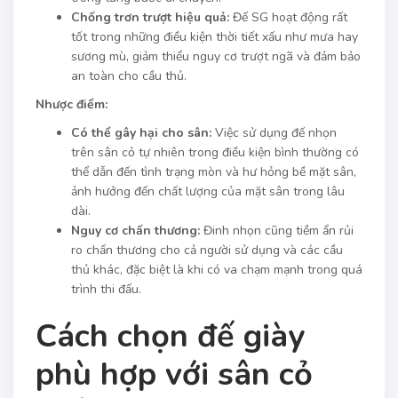
Chống trơn trượt hiệu quả:
Đế SG hoạt động rất
tốt trong những điều kiện thời tiết xấu như mưa hay
sương mù, giảm thiểu nguy cơ trượt ngã và đảm bảo
an toàn cho cầu thủ.
Nhược điểm:
Có thể gây hại cho sân:
Việc sử dụng đế nhọn
trên sân cỏ tự nhiên trong điều kiện bình thường có
thể dẫn đến tình trạng mòn và hư hỏng bề mặt sân,
ảnh hưởng đến chất lượng của mặt sân trong lâu
dài.
Nguy cơ chấn thương:
Đinh nhọn cũng tiềm ẩn rủi
ro chấn thương cho cả người sử dụng và các cầu
thủ khác, đặc biệt là khi có va chạm mạnh trong quá
trình thi đấu.
Cách chọn đế giày
phù hợp với sân cỏ