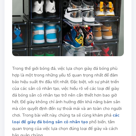
Trong thế giới bóng đá, việc lựa chọn giày đá bóng phù
hợp là một trong những yếu tố quan trọng nhất để đảm
bảo hiệu suất thi đấu tốt nhất. Đặc biệt, với sự phát triển
của các sân cỏ nhân tạo, việc hiểu rõ về các loại đế giày
đá bóng sân cỏ nhân tạo trở nên cần thiết hơn bao giờ
hết. Đế giày không chỉ ảnh hưởng đến khả năng bám sân
mà còn quyết định đến sự thoải mái và an toàn cho người
chơi. Trong bài viết này, chúng ta sẽ cùng khám phá
các
loại đế giày đá bóng sân cỏ nhân tạo
phổ biến, tầm
quan trọng của việc lựa chọn đúng loại đế giày và cách
bảo quản chúng.