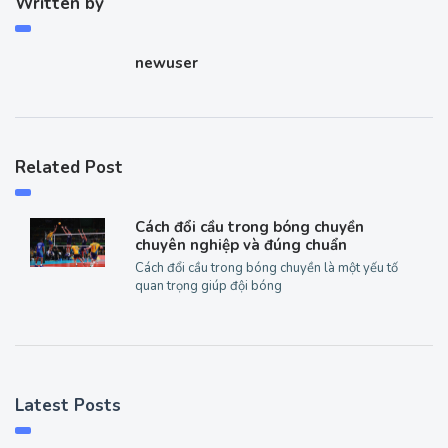
Written by
newuser
Related Post
Cách đổi cầu trong bóng chuyền
chuyên nghiệp và đúng chuẩn
Cách đổi cầu trong bóng chuyền là một yếu tố
quan trọng giúp đội bóng
Latest Posts