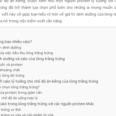
ế độ ăn kiêng. Được xem như một nguồn protein lý tưởng với 
trứng đã trở thành lựa chọn phổ biến cho những ai mong muốn d
 viết này sẽ giúp bạn hiểu rõ hơn về giá trị dinh dưỡng của lòng t
ủa nó trong việc kiểm soát cân nặng.
ng bao nhiêu calo?
n dinh dưỡng
ủa việc tiêu thụ lòng trắng trứng
h dưỡng và calo của lòng trắng trứng
ớc và protein
 khoáng chất
i lòng đỏ trứng
t calo lý tưởng cho chế độ ăn kiêng của lòng trắng trứng
n chọn lòng trắng trứng?
ủa protein trong giảm cân
i chế độ ăn uống hợp lý
calo trong lòng trắng trứng với các nguồn protein khác
trứng vs thịt
 trứng vs sữa và sản phẩm từ sữa