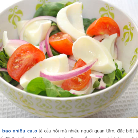
g bao nhiêu calo
là câu hỏi mà nhiều người quan tâm, đặc biệt l