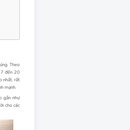
chúng. Theo
 17 đến 20
 nhất, rất
nh mạnh.
éo gần như
ời cho các