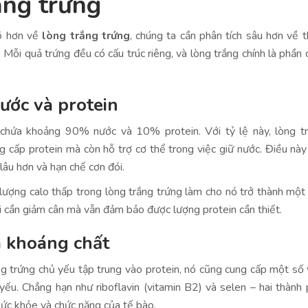
ắng trứng
rõ hơn về
lòng trắng trứng
, chúng ta cần phân tích sâu hơn về 
 Mỗi quả trứng đều có cấu trúc riêng, và lòng trắng chính là phần 
ước và protein
 chứa khoảng 90% nước và 10% protein. Với tỷ lệ này, lòng tr
g cấp protein mà còn hỗ trợ cơ thể trong việc giữ nước. Điều nà
lâu hơn và hạn chế cơn đói.
lượng calo thấp trong lòng trắng trứng làm cho nó trở thành một
 cần giảm cân mà vẫn đảm bảo được lượng protein cần thiết.
à khoáng chất
ng trứng chủ yếu tập trung vào protein, nó cũng cung cấp một số 
yếu. Chẳng hạn như riboflavin (vitamin B2) và selen – hai thành
 sức khỏe và chức năng của tế bào.