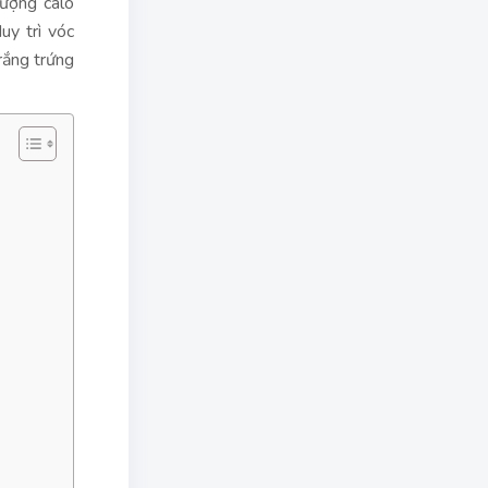
lượng calo
uy trì vóc
rắng trứng