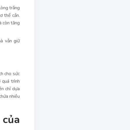
lòng trắng
ơ thể cần.
à còn tăng
à vẫn giữ
ch cho sức
 quá trình
ên chỉ dựa
chứa nhiều
 của