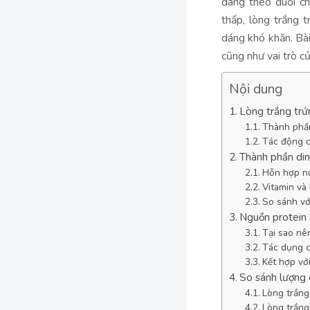
đang theo đuổi ch
thấp, lòng trắng 
dáng khó khăn. Bài
cũng như vai trò c
Nội dung
Lòng trắng trứ
Thành phầ
Tác động c
Thành phần din
Hỗn hợp nư
Vitamin và
So sánh vớ
Nguồn protein í
Tại sao nê
Tác dụng c
Kết hợp vớ
So sánh lượng 
Lòng trắng 
Lòng trắng