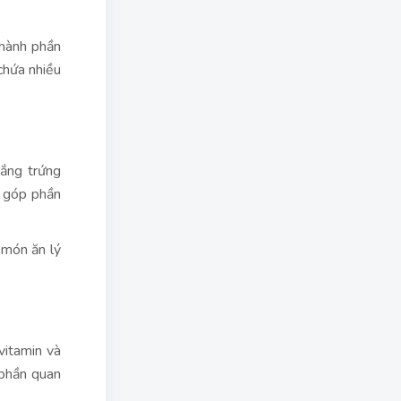
thành phần
chứa nhiều
ắng trứng
y góp phần
 món ăn lý
vitamin và
 phần quan