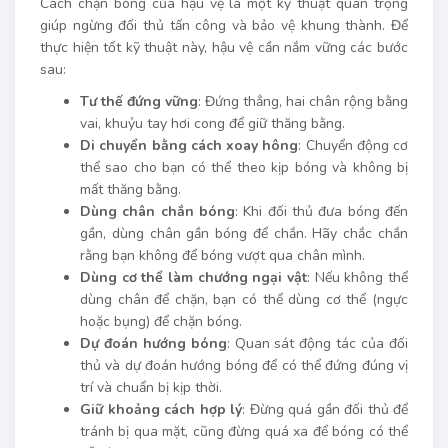
Cách chặn bóng của hậu vệ là một kỹ thuật quan trọng
giúp ngừng đối thủ tấn công và bảo vệ khung thành. Để
thực hiện tốt kỹ thuật này, hậu vệ cần nắm vững các bước
sau:
Tư thế đứng vững
: Đứng thẳng, hai chân rộng bằng
vai, khuỷu tay hơi cong để giữ thăng bằng.
Di chuyển bằng cách xoay hông
: Chuyển động cơ
thể sao cho bạn có thể theo kịp bóng và không bị
mất thăng bằng.
Dùng chân chắn bóng
: Khi đối thủ đưa bóng đến
gần, dùng chân gần bóng để chắn. Hãy chắc chắn
rằng bạn không để bóng vượt qua chân mình.
Dùng cơ thể làm chướng ngại vật
: Nếu không thể
dùng chân để chặn, bạn có thể dùng cơ thể (ngực
hoặc bụng) để chặn bóng.
Dự đoán hướng bóng
: Quan sát động tác của đối
thủ và dự đoán hướng bóng để có thể đứng đúng vị
trí và chuẩn bị kịp thời.
Giữ khoảng cách hợp lý
: Đừng quá gần đối thủ để
tránh bị qua mặt, cũng đừng quá xa để bóng có thể