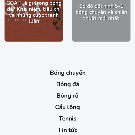
GOAT là gì trong bóng
Sơ đồ đội hình 5-1
đá? Khái niệm, tiêu chí
bóng chuyền và chiến
và những cuộc tranh
thuật mới nhất
luận
Bóng chuyền
Bóng đá
Bóng rổ
Cầu lông
Tennis
Tin tức