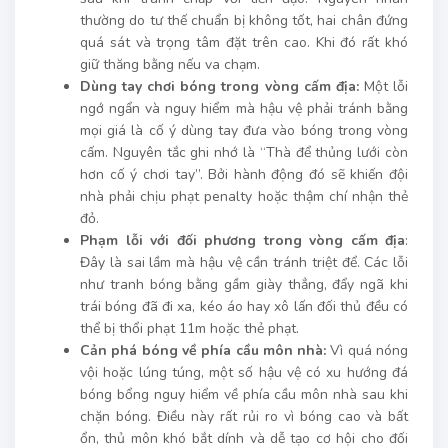
thường do tư thế chuẩn bị không tốt, hai chân đứng
quá sát và trọng tâm đặt trên cao. Khi đó rất khó
giữ thăng bằng nếu va chạm.
Dùng tay chơi bóng trong vòng cấm địa:
Một lỗi
ngớ ngẩn và nguy hiểm mà hậu vệ phải tránh bằng
mọi giá là cố ý dùng tay đưa vào bóng trong vòng
cấm. Nguyên tắc ghi nhớ là “Thà để thủng lưới còn
hơn cố ý chơi tay”. Bởi hành động đó sẽ khiến đội
nhà phải chịu phạt penalty hoặc thậm chí nhận thẻ
đỏ.
Phạm lỗi với đối phương trong vòng cấm địa
:
Đây là sai lầm mà hậu vệ cần tránh triệt để. Các lỗi
như tranh bóng bằng gầm giày thẳng, đẩy ngã khi
trái bóng đã đi xa, kéo áo hay xô lấn đối thủ đều có
thể bị thổi phạt 11m hoặc thẻ phạt.
Cản phá bóng về phía cầu môn nhà:
Vì quá nóng
vội hoặc lúng túng, một số hậu vệ có xu hướng đá
bóng bổng nguy hiểm về phía cầu môn nhà sau khi
chặn bóng. Điều này rất rủi ro vì bóng cao và bất
ổn, thủ môn khó bắt dính và dễ tạo cơ hội cho đối