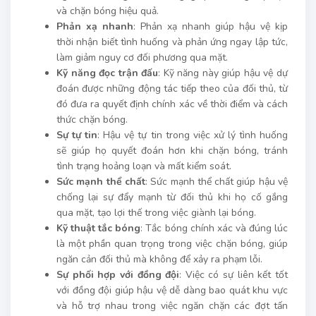
và chặn bóng hiệu quả.
Phản xạ nhanh
: Phản xạ nhanh giúp hậu vệ kịp
thời nhận biết tình huống và phản ứng ngay lập tức,
làm giảm nguy cơ đối phương qua mặt.
Kỹ năng đọc trận đấu
: Kỹ năng này giúp hậu vệ dự
đoán được những động tác tiếp theo của đối thủ, từ
đó đưa ra quyết định chính xác về thời điểm và cách
thức chặn bóng.
Sự tự tin
: Hậu vệ tự tin trong việc xử lý tình huống
sẽ giúp họ quyết đoán hơn khi chặn bóng, tránh
tình trạng hoảng loạn và mất kiểm soát.
Sức mạnh thể chất
: Sức mạnh thể chất giúp hậu vệ
chống lại sự đẩy mạnh từ đối thủ khi họ cố gắng
qua mặt, tạo lợi thế trong việc giành lại bóng.
Kỹ thuật tắc bóng
: Tắc bóng chính xác và đúng lúc
là một phần quan trọng trong việc chặn bóng, giúp
ngăn cản đối thủ mà không để xảy ra phạm lỗi.
Sự phối hợp với đồng đội
: Việc có sự liên kết tốt
với đồng đội giúp hậu vệ dễ dàng bao quát khu vực
và hỗ trợ nhau trong việc ngăn chặn các đợt tấn