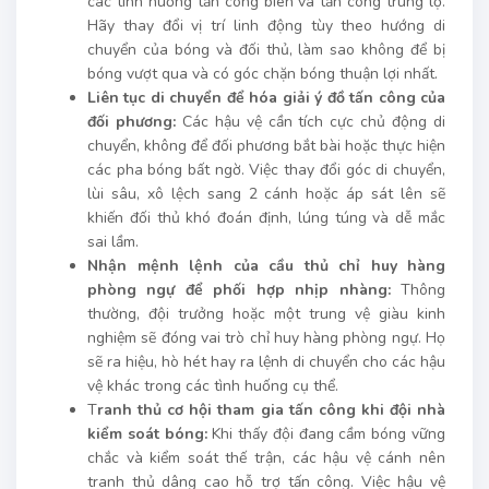
các tình huống tấn công biên và tấn công trung lộ.
Hãy thay đổi vị trí linh động tùy theo hướng di
chuyển của bóng và đối thủ, làm sao không để bị
bóng vượt qua và có góc chặn bóng thuận lợi nhất.
Liên tục di chuyển để hóa giải ý đồ tấn công của
đối phương:
Các hậu vệ cần tích cực chủ động di
chuyển, không để đối phương bắt bài hoặc thực hiện
các pha bóng bất ngờ. Việc thay đổi góc di chuyển,
lùi sâu, xô lệch sang 2 cánh hoặc áp sát lên sẽ
khiến đối thủ khó đoán định, lúng túng và dễ mắc
sai lầm.
Nhận mệnh lệnh của cầu thủ chỉ huy hàng
phòng ngự để phối hợp nhịp nhàng:
Thông
thường, đội trưởng hoặc một trung vệ giàu kinh
nghiệm sẽ đóng vai trò chỉ huy hàng phòng ngự. Họ
sẽ ra hiệu, hò hét hay ra lệnh di chuyển cho các hậu
vệ khác trong các tình huống cụ thể.
T
ranh thủ cơ hội tham gia tấn công khi đội nhà
kiểm soát bóng:
Khi thấy đội đang cầm bóng vững
chắc và kiểm soát thế trận, các hậu vệ cánh nên
tranh thủ dâng cao hỗ trợ tấn công. Việc hậu vệ