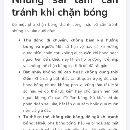
tránh khi chặn bóng
Để một pha chặn bóng thành công, hậu vệ cần tránh
những sai lầm dưới đây:
Thụ động di chuyển, không bám kịp hướng
bóng và người:
Một số hậu vệ hay có xu hướng
đứng nhìn, chần chừ không di chuyển khi bóng hoặc
người tiến đến. Điều này khiến họ bị động, trễ nhịp
và không thể chặn bóng kịp thời dù đã rất gần.
Bật nhảy không đủ cao hoặc không đúng thời
điểm:
Khả năng bật nhảy là rất quan trọng để chặn
bóng bổng nhưng không phải ai cũng làm tốt. Một
số hậu vệ do thể lực kém hay chủ quan nên bật
người không đủ cao để đón bóng. Số khác thì do
phán đoán sai lầm, bật lên quá sớm hoặc quá muộn
nên trả giá đắt.
Tư thế cơ thể không cân bằng, dễ ngã khi tranh
bóng:
Nhiều pha bóng bổng, hậu vệ bị ngã sấp mặt
sau khi tranh chấp với tiền đạo. Nguyên nhân