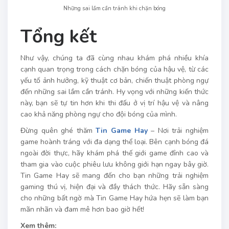
Những sai lầm cần tránh khi chặn bóng
Tổng kết
Như vậy, chúng ta đã cùng nhau khám phá nhiều khía
cạnh quan trọng trong cách chặn bóng của hậu vệ, từ các
yếu tố ảnh hưởng, kỹ thuật cơ bản, chiến thuật phòng ngự
đến những sai lầm cần tránh. Hy vọng với những kiến thức
này, bạn sẽ tự tin hơn khi thi đấu ở vị trí hậu vệ và nâng
cao khả năng phòng ngự cho đội bóng của mình.
Đừng quên ghé thăm
Tin Game Hay
– Nơi trải nghiệm
game hoành tráng với đa dạng thể loại. Bên cạnh bóng đá
ngoài đời thực, hãy khám phá thế giới game đỉnh cao và
tham gia vào cuộc phiêu lưu không giới hạn ngay bây giờ.
Tin Game Hay sẽ mang đến cho bạn những trải nghiệm
gaming thú vị, hiện đại và đầy thách thức. Hãy sẵn sàng
cho những bất ngờ mà Tin Game Hay hứa hẹn sẽ làm bạn
mãn nhãn và đam mê hơn bao giờ hết!
Xem thêm: